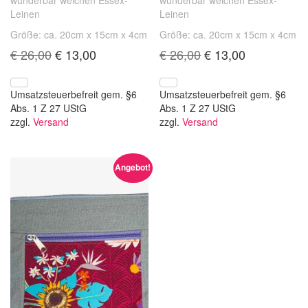
wunderbar weichen Essex-
wunderbar weichen Essex-
Leinen
Leinen
Größe: ca. 20cm x 15cm x 4cm
Größe: ca. 20cm x 15cm x 4cm
Ursprünglicher
Aktueller
Ursprünglicher
Aktueller
€
26,00
€
13,00
€
26,00
€
13,00
Preis
Preis
Preis
Preis
war:
ist:
war:
ist:
€ 26,00
€ 13,00.
€ 26,00
€ 13,00.
Umsatzsteuerbefreit gem. §6
Umsatzsteuerbefreit gem. §6
Abs. 1 Z 27 UStG
Abs. 1 Z 27 UStG
zzgl.
Versand
zzgl.
Versand
Angebot!