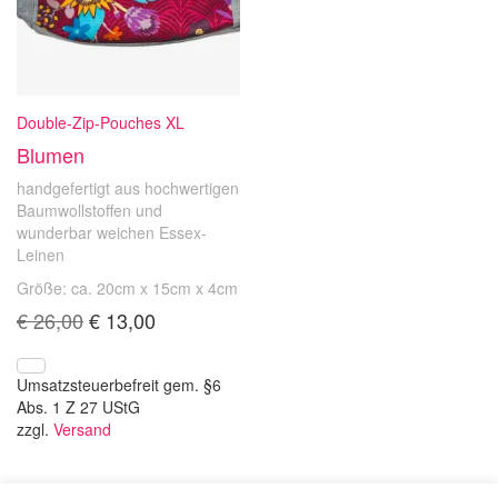
Double-Zip-Pouches XL
Blumen
handgefertigt aus hochwertigen
Baumwollstoffen und
wunderbar weichen Essex-
Leinen
Größe: ca. 20cm x 15cm x 4cm
Ursprünglicher
Aktueller
€
26,00
€
13,00
Preis
Preis
war:
ist:
€ 26,00
€ 13,00.
Umsatzsteuerbefreit gem. §6
Abs. 1 Z 27 UStG
zzgl.
Versand