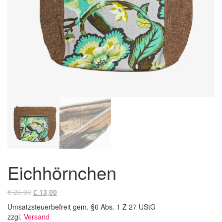
Eichhörnchen
Ursprünglicher
Aktueller
€
26,00
€
13,00
Preis
Preis
Umsatzsteuerbefreit gem. §6 Abs. 1 Z 27 UStG
war:
ist:
zzgl.
Versand
€ 26,00
€ 13,00.