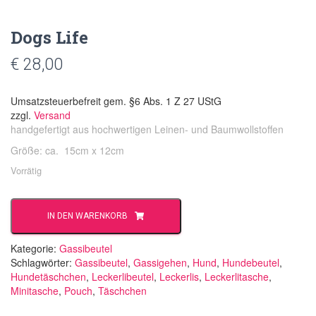
Dogs Life
€
28,00
Umsatzsteuerbefreit gem. §6 Abs. 1 Z 27 UStG
zzgl.
Versand
handgefertigt aus
hochwertigen Leinen- und Baumwollstoffen
Größe: ca. 15cm x 12cm
Vorrätig
Dogs
IN DEN WARENKORB
Life
Menge
Kategorie:
Gassibeutel
Schlagwörter:
Gassibeutel
,
Gassigehen
,
Hund
,
Hundebeutel
,
Hundetäschchen
,
Leckerlibeutel
,
Leckerlis
,
Leckerlitasche
,
Minitasche
,
Pouch
,
Täschchen