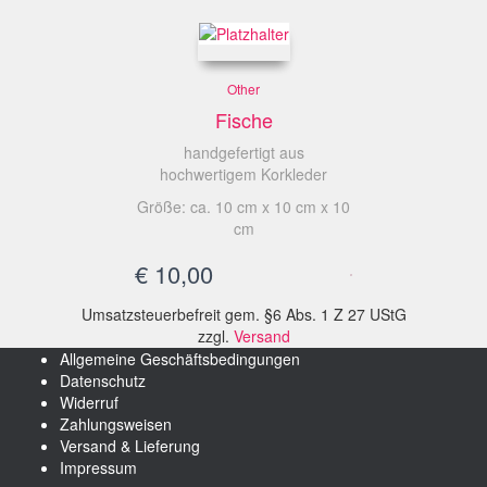
Other
Fische
handgefertigt aus
hochwertigem Korkleder
Größe: ca. 10 cm x 10 cm x 10
cm
€
10,00
Umsatzsteuerbefreit gem. §6 Abs. 1 Z 27 UStG
zzgl.
Versand
Allgemeine Geschäftsbedingungen
Datenschutz
Widerruf
Zahlungsweisen
Versand & Lieferung
Impressum