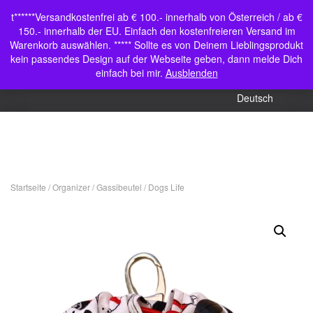
Shop
t******Versandkostenfrei ab € 100.- innerhalb von Österreich / ab €
Navigation
150.- innerhalb der EU. Einfach den kostenfreieren Versand im
Mein Konto
umschalten
Warenkorb auswählen. ***** Sollte es von Deinem Lieblingsprodukt
kein passendes Design auf der Webseite geben, dann melde Dich
English (UK)
einfach bei mir.
Ausblenden
Deutsch
Startseite
/
Organizer
/
Gassibeutel
/ Dogs Life