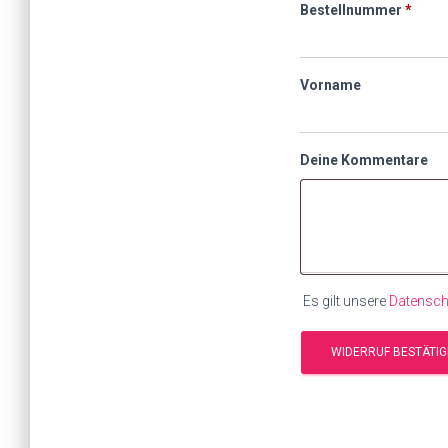
erfor
Bestellnummer
Page URI *erforderlic
*
Vorname
Deine Kommentare
Es gilt unsere
Datensch
WIDERRUF BESTÄTI