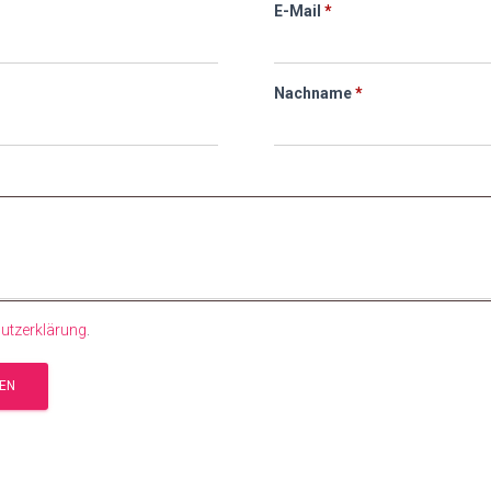
derlich
erforderlich
h
E-Mail
*
erforderlich
Nachname
*
utzerklärung
.
GEN