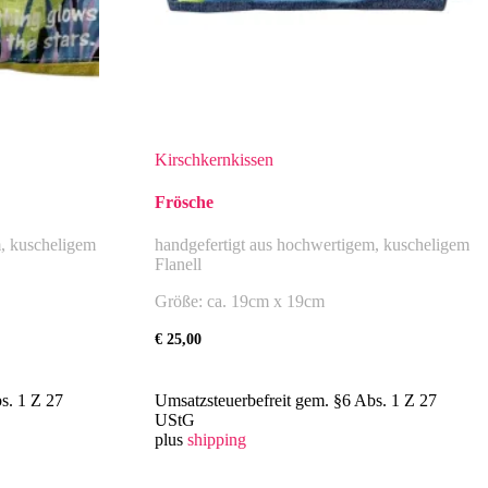
Kirschkernkissen
Frösche
m, kuscheligem
handgefertigt aus hochwertigem, kuscheligem
Flanell
Größe: ca. 19cm x 19cm
€
25,00
s. 1 Z 27
Umsatzsteuerbefreit gem. §6 Abs. 1 Z 27
UStG
plus
shipping