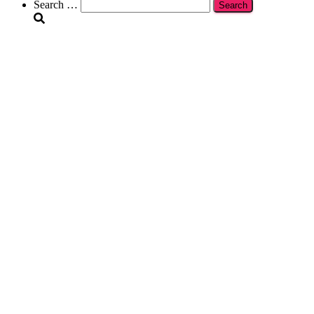
Search
Search …
for: