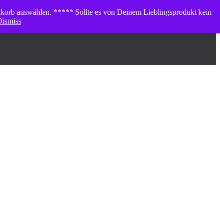
enkorb auswählen. ***** Sollte es von Deinem Lieblingsprodukt kein
Dismiss