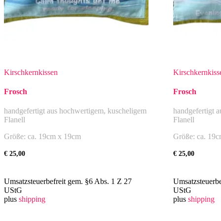
Kirschkernkissen
Kirschkernkiss
Frosch
Frosch
handgefertigt aus hochwertigem, kuscheligem
handgefertigt 
Flanell
Flanell
Größe: ca. 19cm x 19cm
Größe: ca. 19
€
25,00
€
25,00
Umsatzsteuerbefreit gem. §6 Abs. 1 Z 27
Umsatzsteuerbe
UStG
UStG
plus
shipping
plus
shipping