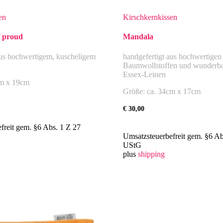
en
Kirschkernkissen
f proud
Mandala
aus hochwertigem, kuscheligem
handgefertigt aus hochwertigen
Baumwollstoffen und wunderba
Essex-Leinen
cm x 19cm
Größe: ca. 34cm x 17cm
€
30,00
freit gem. §6 Abs. 1 Z 27
Umsatzsteuerbefreit gem. §6 Ab
UStG
plus
shipping