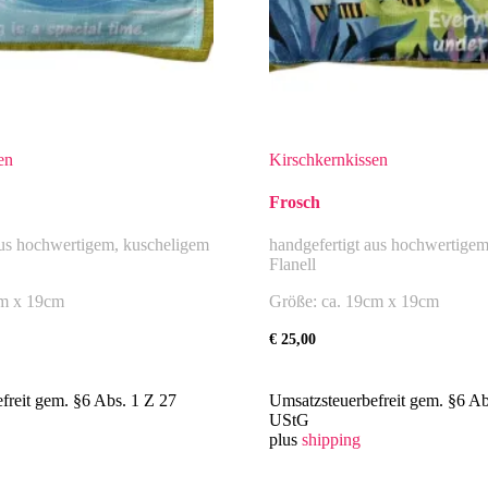
en
Kirschkernkissen
Frosch
aus hochwertigem, kuscheligem
handgefertigt aus hochwertige
Flanell
cm x 19cm
Größe: ca. 19cm x 19cm
€
25,00
freit gem. §6 Abs. 1 Z 27
Umsatzsteuerbefreit gem. §6 Ab
UStG
plus
shipping