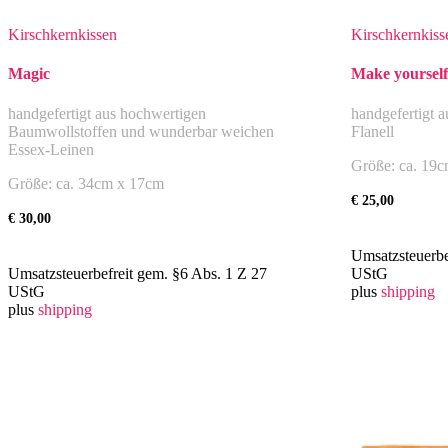
Kirschkernkissen
Kirschkernkiss
Magic
Make yoursel
handgefertigt aus hochwertigen
handgefertigt 
Baumwollstoffen und wunderbar weichen
Flanell
Essex-Leinen
Größe: ca. 19
Größe: ca. 34cm x 17cm
€
25,00
€
30,00
Umsatzsteuerbe
Umsatzsteuerbefreit gem. §6 Abs. 1 Z 27
UStG
UStG
plus
shipping
plus
shipping