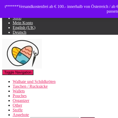
t******Versandkostenfrei ab € 100.- innerhalb von Österreich / ab
Basket
passen
Shop
Mein Konto
English (UK)
Deutsch
Toggle Navigation
Walhaie und Schildkröten
Taschen / Rucksäcke
Wallets
Pouches
Organizer
Other
Stoffe
Angebote