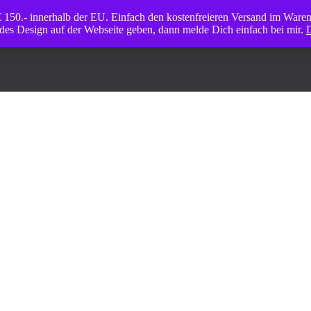
 € 150.- innerhalb der EU. Einfach den kostenfreieren Versand im War
des Design auf der Webseite geben, dann melde Dich einfach bei mir.