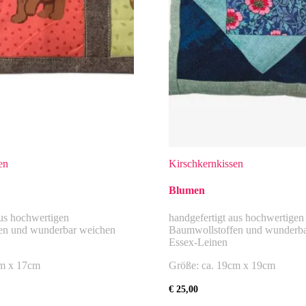
en
Kirschkernkissen
Blumen
aus hochwertigen
handgefertigt aus hochwertigen
en und wunderbar weichen
Baumwollstoffen und wunderba
Essex-Leinen
cm x 17cm
Größe: ca. 19cm x 19cm
€
25,00