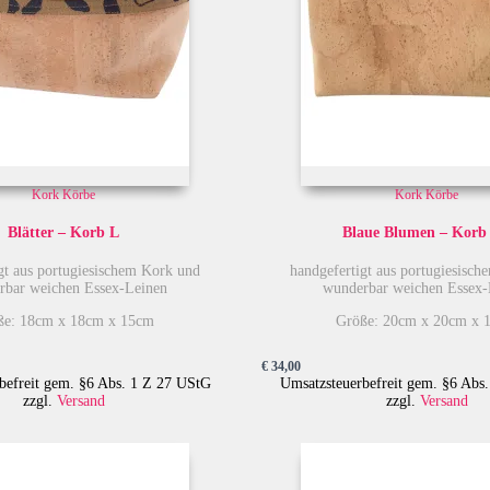
Kork Körbe
Kork Körbe
Blätter – Korb L
Blaue Blumen – Korb
gt aus portugiesischem Kork und
handgefertigt aus portugiesisc
rbar weichen Essex-Leinen
wunderbar weichen Essex-
ße: 18cm x 18cm x 15cm
Größe: 20cm x 20cm x 
€
34,00
befreit gem. §6 Abs. 1 Z 27 UStG
Umsatzsteuerbefreit gem. §6 Abs
zzgl.
Versand
zzgl.
Versand