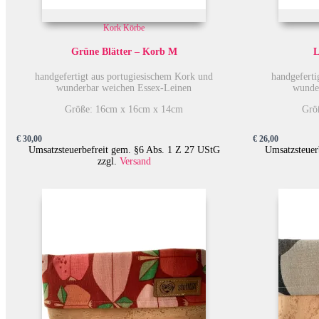
Kork Körbe
Grüne Blätter – Korb M
L
handgefertigt aus portugiesischem Kork und
handgeferti
wunderbar weichen Essex-Leinen
wunde
Größe: 16cm x 16cm x 14cm
Grö
€
30,00
€
26,00
Umsatzsteuerbefreit gem. §6 Abs. 1 Z 27 UStG
Umsatzsteuer
zzgl.
Versand