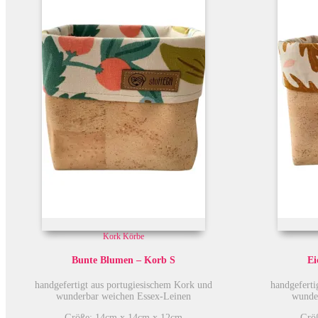
Kork Körbe
Bunte Blumen – Korb S
Ei
handgefertigt aus portugiesischem Kork und
handgeferti
wunderbar weichen Essex-Leinen
wunde
Größe: 14cm x 14cm x 12cm
Grö