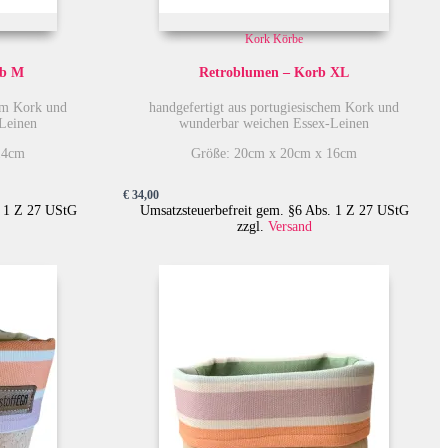
Kork Körbe
rb M
Retroblumen – Korb XL
hem Kork und
handgefertigt aus portugiesischem Kork und
Leinen
wunderbar weichen Essex-Leinen
14cm
Größe: 20cm x 20cm x 16cm
€
34,00
. 1 Z 27 UStG
Umsatzsteuerbefreit gem. §6 Abs. 1 Z 27 UStG
zzgl.
Versand