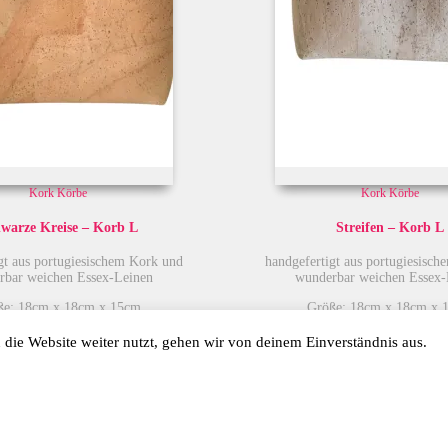
Kork Körbe
Kork Körbe
warze Kreise – Korb L
Streifen – Korb L
gt aus portugiesischem Kork und
handgefertigt aus portugiesisc
rbar weichen Essex-Leinen
wunderbar weichen Essex-
ße: 18cm x 18cm x 15cm
Größe: 18cm x 18cm x 
die Website weiter nutzt, gehen wir von deinem Einverständnis aus.
€
32,00
befreit gem. §6 Abs. 1 Z 27 UStG
Umsatzsteuerbefreit gem. §6 Abs
zzgl.
Versand
zzgl.
Versand