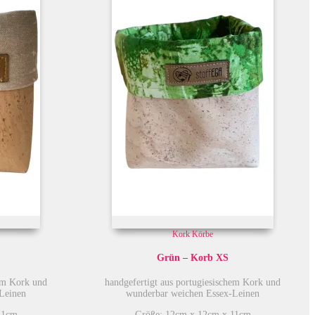
Kork Körbe
Grün – Korb XS
hem Kork und
handgefertigt aus portugiesischem Kork und
Leinen
wunderbar weichen Essex-Leinen
11cm
Größe: 12cm x 12cm x 11cm