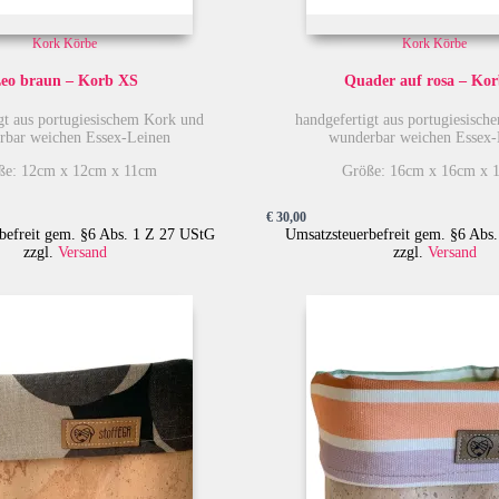
Kork Körbe
Kork Körbe
eo braun – Korb XS
Quader auf rosa – Ko
gt aus portugiesischem Kork und
handgefertigt aus portugiesisc
rbar weichen Essex-Leinen
wunderbar weichen Essex-
ße: 12cm x 12cm x 11cm
Größe: 16cm x 16cm x 
€
30,00
befreit gem. §6 Abs. 1 Z 27 UStG
Umsatzsteuerbefreit gem. §6 Abs
zzgl.
Versand
zzgl.
Versand