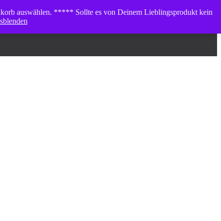
enkorb auswählen. ***** Sollte es von Deinem Lieblingsprodukt kein
sblenden