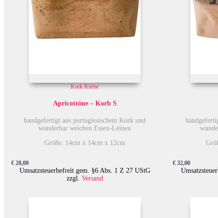
Kork Körbe
Apricottöne – Korb S
handgefertigt aus portugiesischem Kork und
handgeferti
wunderbar weichen Essex-Leinen
wunde
Größe: 14cm x 14cm x 12cm
Grö
€
28,00
€
32,00
Umsatzsteuerbefreit gem. §6 Abs. 1 Z 27 UStG
Umsatzsteuer
zzgl.
Versand