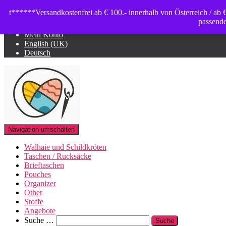
t******Versandkostenfrei ab € 100.- innerhalb von Österreich / ab
passende
Shop
Mein Konto
English (UK)
Deutsch
Navigation umschalten
Walhaie und Schildkröten
Taschen / Rucksäcke
Brieftaschen
Pouches
Organizer
Other
Stoffe
Angebote
Suche
Suche …