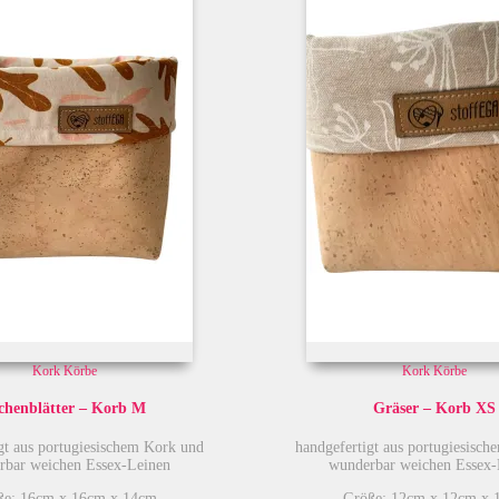
Kork Körbe
Kork Körbe
chenblätter – Korb M
Gräser – Korb XS
gt aus portugiesischem Kork und
handgefertigt aus portugiesisc
rbar weichen Essex-Leinen
wunderbar weichen Essex-
ße: 16cm x 16cm x 14cm
Größe: 12cm x 12cm x 