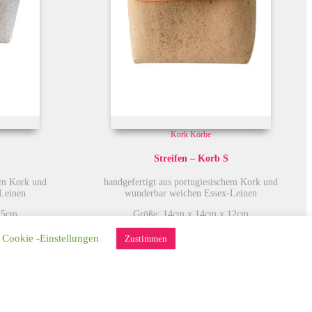
Kork Körbe
Streifen – Korb S
hem Kork und
handgefertigt aus portugiesischem Kork und
Leinen
wunderbar weichen Essex-Leinen
15cm
Größe: 14cm x 14cm x 12cm
Cookie -Einstellungen
Zustimmen
€
28,00
. 1 Z 27 UStG
Umsatzsteuerbefreit gem. §6 Abs. 1 Z 27 UStG
zzgl.
Versand