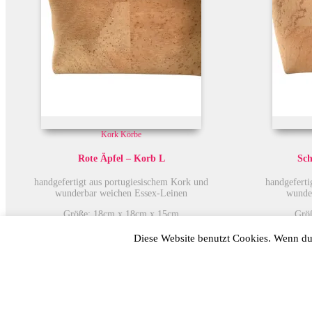
Kork Körbe
Rote Äpfel – Korb L
Sch
handgefertigt aus portugiesischem Kork und
handgeferti
wunderbar weichen Essex-Leinen
wunde
Größe: 18cm x 18cm x 15cm
Grö
Diese Website benutzt Cookies. Wenn du 
€
32,00
€
32,00
Umsatzsteuerbefreit gem. §6 Abs. 1 Z 27 UStG
Umsatzsteuer
zzgl.
Versand