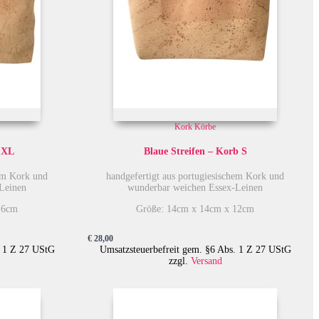
Kork Körbe
 XL
Blaue Streifen – Korb S
hem Kork und
handgefertigt aus portugiesischem Kork und
Leinen
wunderbar weichen Essex-Leinen
16cm
Größe: 14cm x 14cm x 12cm
€
28,00
. 1 Z 27 UStG
Umsatzsteuerbefreit gem. §6 Abs. 1 Z 27 UStG
zzgl.
Versand