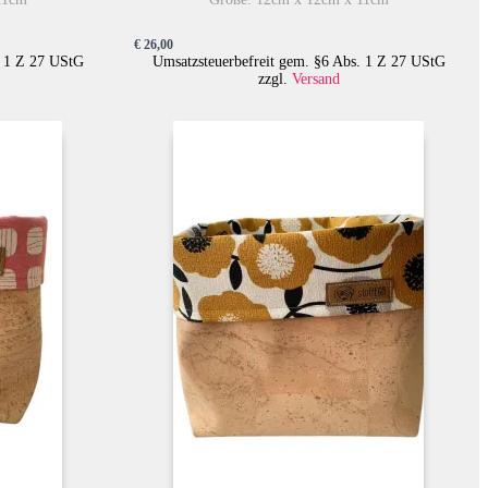
€
26,00
. 1 Z 27 UStG
Umsatzsteuerbefreit gem. §6 Abs. 1 Z 27 UStG
zzgl.
Versand