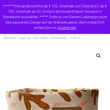
t******Versandkostenfrei ab € 100.- innerhalb von Österreich / ab €
150.- innerhalb der EU. Einfach den kostenfreieren Versand im
Warenkorb auswählen. ***** Sollte es von Deinem Lieblingsprodukt
N
kein passendes Design auf der Webseite geben, dann melde Dich
A
einfach bei mir.
Ausblenden
V
I
Startseite
/
Organizer
/
Kork Körbe
/ Eichenblätter – Korb M
G
A
T
I
O
N
U
M
S
C
H
A
L
T
E