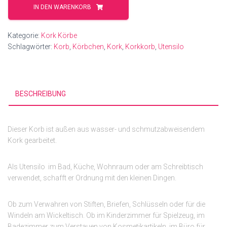
-
IN DEN WARENKORB
Korb
M
Kategorie:
Kork Körbe
Menge
Schlagwörter:
Korb
,
Körbchen
,
Kork
,
Korkkorb
,
Utensilo
BESCHREIBUNG
Dieser Korb ist außen aus wasser- und schmutzabweisendem
Kork gearbeitet.
Als Utensilo im Bad, Küche, Wohnraum oder am Schreibtisch
verwendet, schafft er Ordnung mit den kleinen Dingen.
Ob zum Verwahren von Stiften, Briefen, Schlüsseln oder für die
Windeln am Wickeltisch. Ob im Kinderzimmer für Spielzeug, im
Badezimmer zum Verstauen von Kosmetikartikeln, im Büro für