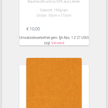
Baumwolle und zu 55% aus Leinen.
Gewicht: 190g/qm
Größe: 50cm x 110cm
€
10,00
Umsatzsteuerbefreit gem. §6 Abs. 1 Z 27 UStG
zzgl.
Versand