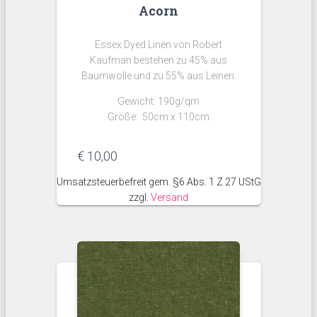
Acorn
Essex Dyed Linen von Robert
Kaufman bestehen zu 45% aus
Baumwolle und zu 55% aus Leinen.
Gewicht: 190g/qm
Größe: 50cm x 110cm
€
10,00
Umsatzsteuerbefreit gem. §6 Abs. 1 Z 27 UStG
zzgl.
Versand