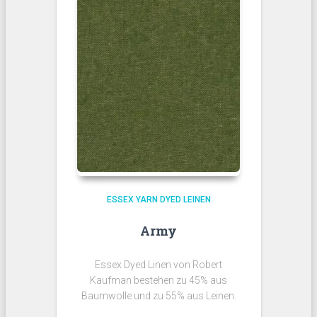
ESSEX YARN DYED LEINEN
Army
Essex Dyed Linen von Robert
Kaufman bestehen zu 45% aus
Baumwolle und zu 55% aus Leinen.