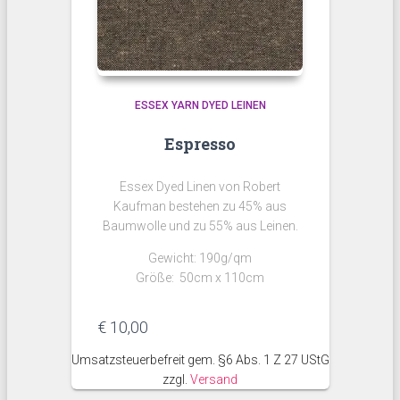
ESSEX YARN DYED LEINEN
Espresso
Essex Dyed Linen von Robert
Kaufman bestehen zu 45% aus
Baumwolle und zu 55% aus Leinen.
Gewicht: 190g/qm
Größe: 50cm x 110cm
€
10,00
Umsatzsteuerbefreit gem. §6 Abs. 1 Z 27 UStG
zzgl.
Versand