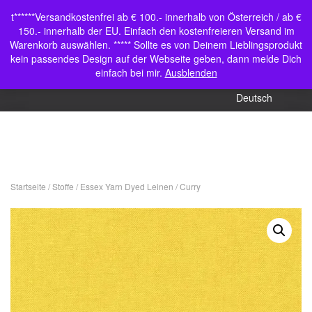
Shop
t******Versandkostenfrei ab € 100.- innerhalb von Österreich / ab €
Navigation
150.- innerhalb der EU. Einfach den kostenfreieren Versand im
Mein Konto
umschalten
Warenkorb auswählen. ***** Sollte es von Deinem Lieblingsprodukt
kein passendes Design auf der Webseite geben, dann melde Dich
English (UK)
einfach bei mir.
Ausblenden
Deutsch
Startseite
/
Stoffe
/
Essex Yarn Dyed Leinen
/ Curry