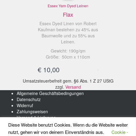
Essex Yarn Dyed Leinen
Flax
Essex Dyed Linen von Robert
Kaufman bestehen zu 45% aus
Baumwolle und zu 55% aus
Leinen.
Gewicht: 190g/qm
Größe: 50cm x 110cm
€
10,00
Umsatzsteuerbefreit gem. §6 Abs. 1 Z 27 UStG
zzgl.
Versand
Allgemeine Geschäftsbedingungen
Datenschutz
Widerruf
Zahlungsweisen
Versand & Lieferung
Impressum
Diese Website benutzt Cookies. Wenn du die Website weiter
nutzt, gehen wir von deinem Einverständnis aus.
Cookie -
Hestia | Entwickelt von
ThemeIsle