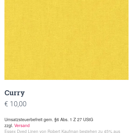
Curry
€
10,00
Umsatzsteuerbefreit gem. §6 Abs. 1 Z 27 UStG
zzgl.
Versand
Essex Dyed Linen von Robert Kaufman bestehen zu 45% aus