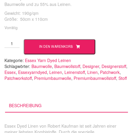
Baumwolle und zu 55% aus Leinen.
Gewicht: 190g/qm
Größe: 50cm x 110cm
Vorrätig
Curry
IN DEN WARENKORB
Menge
Kategorie:
Essex Yarn Dyed Leinen
Schlagwörter:
Baumwolle
,
Baumwollstoff
,
Designer
,
Designerstoff
,
Essex
,
Essexyarndyed
,
Leinen
,
Leinenstoff
,
Linen
,
Patchwork
,
Patchworkstoff
,
Premiumbaumwolle
,
Premiumbaumwollstoff
,
Stoff
BESCHREIBUNG
Essex Dyed Linen von Robert Kaufman ist seit Jahren einer
meiner liebsten Kombistoffe. Durch die spezielle