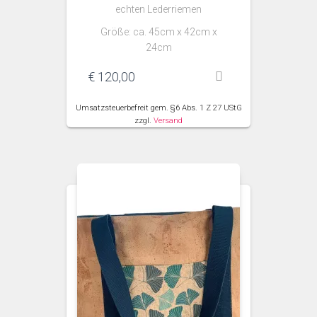
echten Lederriemen
Größe: ca. 45cm x 42cm x
24cm
€
120,00
Umsatzsteuerbefreit gem. §6 Abs. 1 Z 27 UStG
zzgl.
Versand