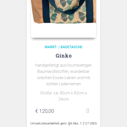
MARKT- / BADETASCHE
Ginko
handgefertigt aus hochwertigen
Baumwollstoffen, wunderbar
weichen Essex-Leinen und mit
echten Lederriemen
Größe: ca. 45cm x 42cm x
24cm
€
120,00
Umsatzsteuerbefreit gem. §6 Abs. 1 Z 27 UStG