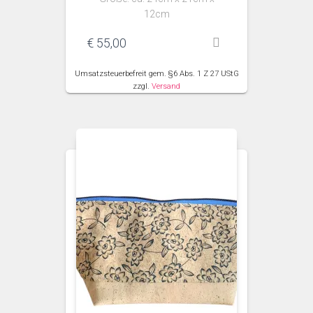
12cm
€
55,00
Umsatzsteuerbefreit gem. §6 Abs. 1 Z 27 UStG
zzgl.
Versand