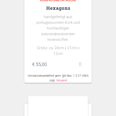
KORK-KOSMETIKTASCHE
Hexagons
handgefertigt aus
portugiesischem Kork und
hochwertigen
wasserabweisenden
Innenstoffen
Größe: ca. 24cm x 21cm x
12cm
€
55,00
Umsatzsteuerbefreit gem. §6 Abs. 1 Z 27 UStG
zzgl.
Versand