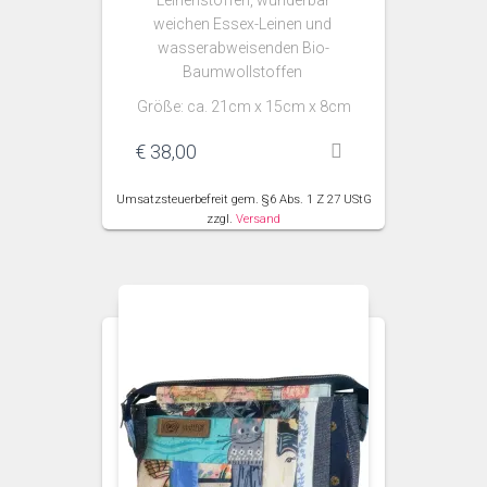
Leinenstoffen, wunderbar
weichen Essex-Leinen und
wasserabweisenden Bio-
Baumwollstoffen
Größe: ca. 21cm x 15cm x 8cm
€
38,00
Umsatzsteuerbefreit gem. §6 Abs. 1 Z 27 UStG
zzgl.
Versand