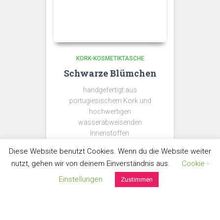
KORK-KOSMETIKTASCHE
Schwarze Blümchen
handgefertigt aus
portugiesischem Kork und
hochwertigen
wasserabweisenden
Innenstoffen
Größe: ca. 24cm x 21cm x
Diese Website benutzt Cookies. Wenn du die Website weiter
12cm
nutzt, gehen wir von deinem Einverständnis aus.
Cookie -
Einstellungen
€
55,00
Zustimmen
Umsatzsteuerbefreit gem. §6 Abs. 1 Z 27 UStG
zzgl.
Versand