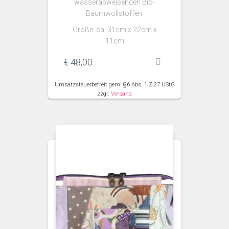
wasserabweisenden Bio-
Baumwollstoffen
Größe: ca. 31cm x 22cm x
11cm
€
48,00
Umsatzsteuerbefreit gem. §6 Abs. 1 Z 27 UStG
zzgl.
Versand