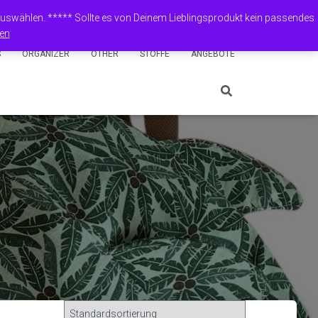
Shop
Mein Konto
English (UK)
Deutsch
 auswählen. ***** Sollte es von Deinem Lieblingsprodukt kein passendes
en
S
ORGANIZER
OTHER
STOFFE
ANGEBOTE