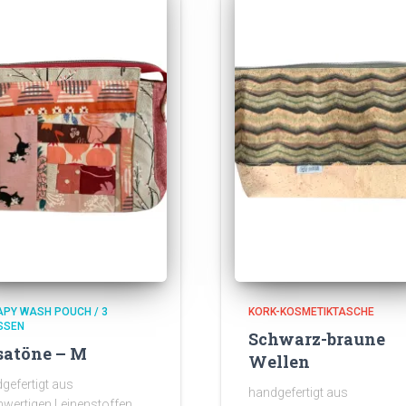
PY WASH POUCH / 3
KORK-KOSMETIKTASCHE
SEN
Schwarz-braune
satöne – M
Wellen
gefertigt aus
handgefertigt aus
wertigen Leinenstoffen,