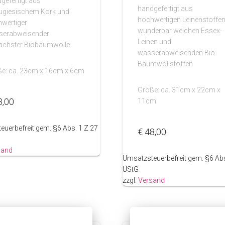
gefertigt aus
handgefertigt aus
ugiesischem Kork und
hochwertigen Leinenstoffen
wertiger
wunderbar weichen Essex-
serabweisender
Leinen und
achster Biobaumwolle
wasserabweisenden Bio-
Baumwollstoffen
e: ca. 23cm x 16cm x 6cm
Größe: ca. 31cm x 22cm x
8,00
11cm
euerbefreit gem. §6 Abs. 1 Z 27
€
48,00
sand
Umsatzsteuerbefreit gem. §6 Abs
UStG
zzgl.
Versand