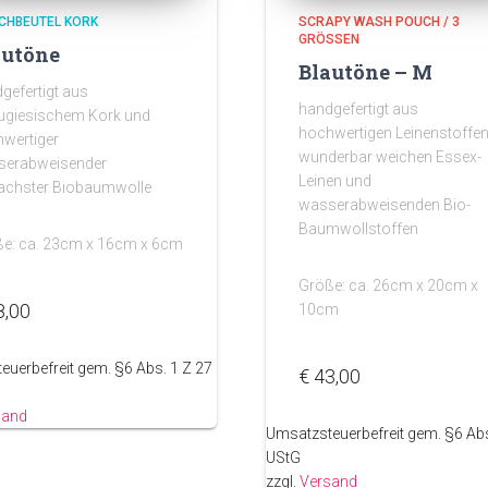
CHBEUTEL KORK
SCRAPY WASH POUCH / 3
GRÖSSEN
autöne
Blautöne – M
gefertigt aus
handgefertigt aus
ugiesischem Kork und
hochwertigen Leinenstoffen
wertiger
wunderbar weichen Essex-
serabweisender
Leinen und
achster Biobaumwolle
wasserabweisenden Bio-
Baumwollstoffen
e: ca. 23cm x 16cm x 6cm
Größe: ca. 26cm x 20cm x
8,00
10cm
euerbefreit gem. §6 Abs. 1 Z 27
€
43,00
sand
Umsatzsteuerbefreit gem. §6 Abs
UStG
zzgl.
Versand