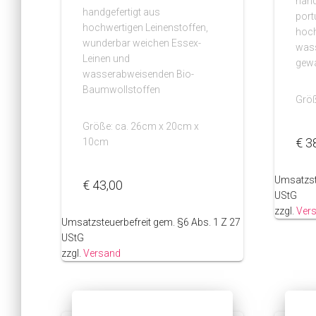
hand
handgefertigt aus
port
hochwertigen Leinenstoffen,
hoch
wunderbar weichen Essex-
was
Leinen und
gew
wasserabweisenden Bio-
Baumwollstoffen
Größ
Größe: ca. 26cm x 20cm x
€
3
10cm
Umsatzst
€
43,00
UStG
zzgl.
Ver
Umsatzsteuerbefreit gem. §6 Abs. 1 Z 27
UStG
zzgl.
Versand