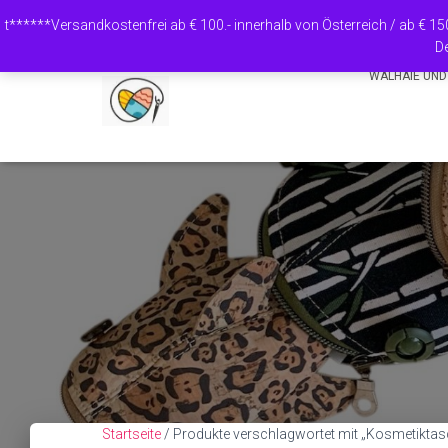
Warenkorb
t******Versandkostenfrei ab € 100.- innerhalb von Österreich / ab € 1
De
WALHAIE UND
Startseite
/ Produkte verschlagwortet mit „Kosmetiktas