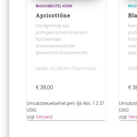
WASCHBEUTEL KORK
WAS
Apricottöne
Bl
handgefertigt aus
hand
portugiesischem Kork und
port
hochwertiger
hoch
wasserabweisender
was
gewachster Biobaumwolle
gew
Größe: ca. 23cm x 16cm x 6cm
Größ
€
38,00
€
3
Umsatzsteuerbefreit gem. §6 Abs. 1 Z 27
Umsatzst
UStG
UStG
zzgl.
Versand
zzgl.
Ver