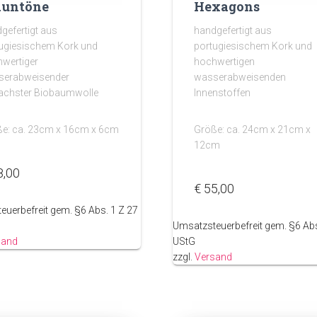
auntöne
Hexagons
gefertigt aus
handgefertigt aus
ugiesischem Kork und
portugiesischem Kork und
wertiger
hochwertigen
serabweisender
wasserabweisenden
achster Biobaumwolle
Innenstoffen
e: ca. 23cm x 16cm x 6cm
Größe: ca. 24cm x 21cm x
12cm
8,00
€
55,00
euerbefreit gem. §6 Abs. 1 Z 27
Umsatzsteuerbefreit gem. §6 Abs
sand
UStG
zzgl.
Versand