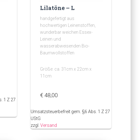
Lilatöne – L
handgefertigt aus
hochwertigen Leinenstoffen,
wunderbar weichen Essex-
Leinen und
wasserabweisenden Bio-
Baumwollstoffen
Größe: ca. 31cm x 22cm x
11cm
€
48,00
. 1 Z 27
Umsatzsteuerbefreit gem. §6 Abs. 1 Z 27
UStG
zzgl.
Versand