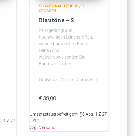
SCRAPY WASH POUCH / 3
GRÖSSEN
Blautöne – S
handgefertigt aus
,
hochwertigen Leinenstoffen,
wunderbar weichen Essex-
Leinen und
wasserabweisenden Bio-
Baumwollstoffen
Größe: ca. 21cm x 15cm x 8cm
€
38,00
Umsatzsteuerbefreit gem. §6 Abs. 1 Z 27
. 1 Z 27
UStG
zzgl.
Versand