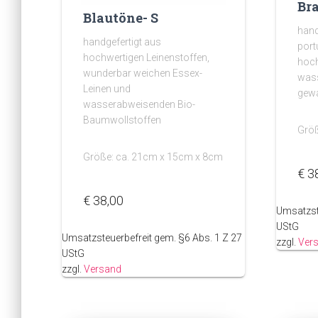
Br
Blautöne- S
hand
handgefertigt aus
port
hochwertigen Leinenstoffen,
hoch
wunderbar weichen Essex-
was
Leinen und
gew
wasserabweisenden Bio-
Baumwollstoffen
Größ
Größe: ca. 21cm x 15cm x 8cm
€
3
€
38,00
Umsatzst
UStG
Umsatzsteuerbefreit gem. §6 Abs. 1 Z 27
zzgl.
Ver
UStG
zzgl.
Versand