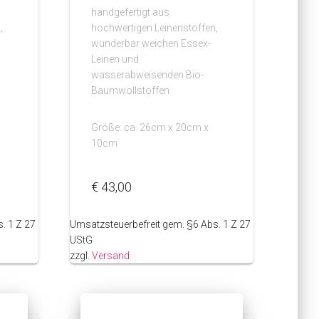
handgefertigt aus
,
hochwertigen Leinenstoffen,
wunderbar weichen Essex-
Leinen und
wasserabweisenden Bio-
Baumwollstoffen
Größe: ca. 26cm x 20cm x
10cm
€
43,00
. 1 Z 27
Umsatzsteuerbefreit gem. §6 Abs. 1 Z 27
UStG
zzgl.
Versand