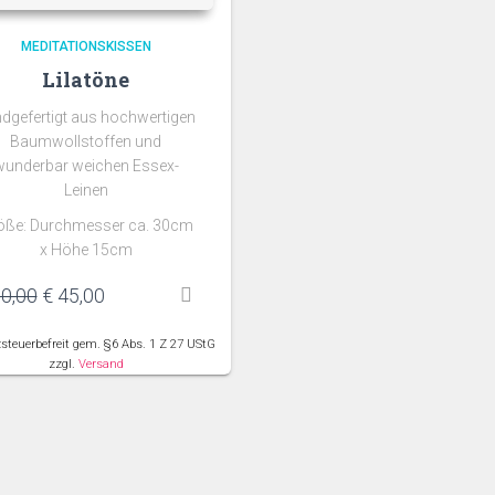
MEDITATIONSKISSEN
Lilatöne
dgefertigt aus hochwertigen
Baumwollstoffen und
wunderbar weichen Essex-
Leinen
öße: Durchmesser ca. 30cm
x Höhe 15cm
Ursprünglicher
Aktueller
0,00
€
45,00
Preis
Preis
war:
ist:
teuerbefreit gem. §6 Abs. 1 Z 27 UStG
€ 90,00
€ 45,00.
zzgl.
Versand