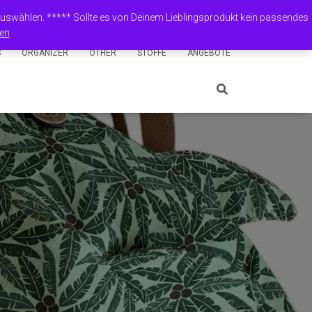
Shop
Mein Konto
English (UK)
Deutsch
 auswählen. ***** Sollte es von Deinem Lieblingsprodukt kein passendes
en
S
ORGANIZER
OTHER
STOFFE
ANGEBOTE