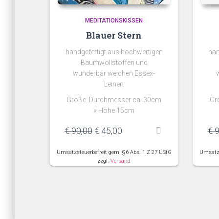
MEDITATIONSKISSEN
Blauer Stern
handgefertigt aus hochwertigen
han
Baumwollstoffen und
wunderbar weichen Essex-
Leinen
Größe: Durchmesser ca. 30cm
Gr
x Höhe 15cm
Ursprünglicher
Aktueller
€
90,00
€
45,00
€
9
Preis
Preis
war:
ist:
Umsatzsteuerbefreit gem. §6 Abs. 1 Z 27 UStG
Umsatzs
€ 90,00
€ 45,00.
zzgl.
Versand