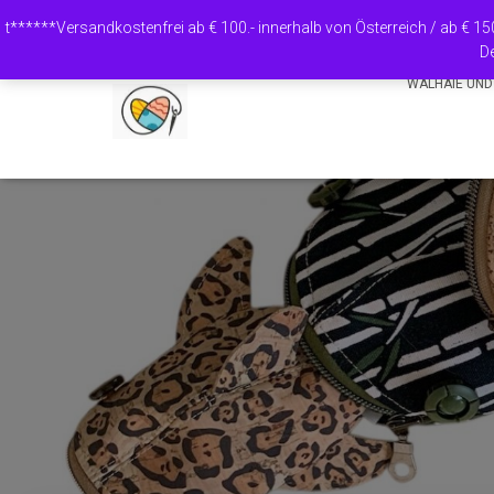
Es befinden sich keine Produkte im Warenkorb.
t******Versandkostenfrei ab € 100.- innerhalb von Österreich / ab € 1
De
WALHAIE UND