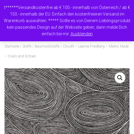
t******Versandkostenfrei ab € 100.- innerhalb von Österreich / ab €
150.- innerhalb der EU. Einfach den kostenfreieren Versand im
Warenkorb auswählen. ***** Sollte es von Deinem Lieblingsprodukt
N
kein passendes Design auf der Webseite geben, dann melde Dich
A
einfach bei mir.
Ausblenden
V
I
Startseite
/
Stoffe
/
Baumwollstoffe
/ Cloud9 – Leanne Friedberg – Marks Made
G
A
– Ovals and Echoes
T
I
O
N
U
M
S
C
H
A
L
T
E