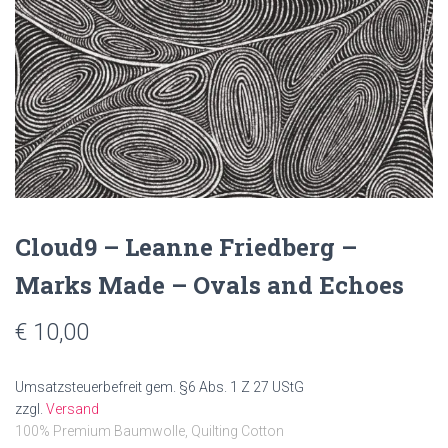
N
Cloud9 – Leanne Friedberg –
Marks Made – Ovals and Echoes
€
10,00
Umsatzsteuerbefreit gem. §6 Abs. 1 Z 27 UStG
zzgl.
Versand
100% Premium Baumwolle, Quilting Cotton