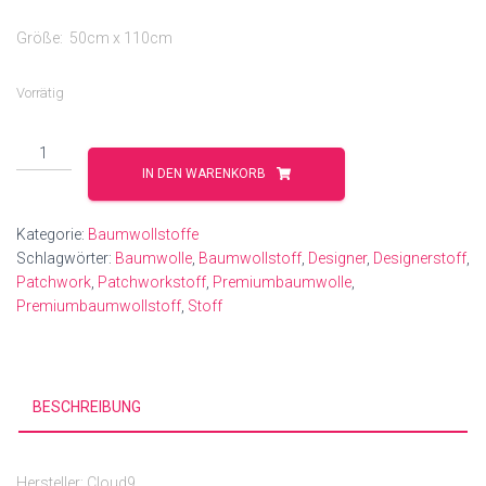
Größe: 50cm x 110cm
Vorrätig
Cloud9
–
IN DEN WARENKORB
Leanne
Friedberg
Kategorie:
Baumwollstoffe
–
Schlagwörter:
Baumwolle
,
Baumwollstoff
,
Designer
,
Designerstoff
,
Marks
Patchwork
,
Patchworkstoff
,
Premiumbaumwolle
,
Made
Premiumbaumwollstoff
,
Stoff
–
Ovals
and
Echoes
BESCHREIBUNG
Menge
Hersteller: Cloud9