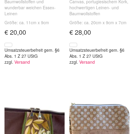
Baumwollstoffen und
Canvas, portugiesischem Kork,
wunderbar weichen Essex-
hochwertigen Leinen- und
Leinen
Baumwollstoffen
Größe: ca. 11cm x 9cm
Größe: ca. 20cm x 9cm x 7cm
€
20,00
€
28,00
Umsatzsteuerbefreit gem. §6
Umsatzsteuerbefreit gem. §6
Abs. 1 Z 27 UStG
Abs. 1 Z 27 UStG
zzgl.
Versand
zzgl.
Versand