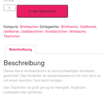
Vorrätig
blaue
In den Warenkorb
Kreuze
Menge
Kategorie:
Brieftaschen
Schlagwörter:
Brieftasche
,
Geldbeutel
,
Geldbörse
,
Geldtäschchen
,
Korktäschchen
,
Minitasche
,
Täschchen
Beschreibung
Beschreibung
Dieses kleine Korktäschchen ist aus hochwertigem Korkleder
gearbeitet. Das Korkleder ist wasserabweisend und man kann es
mit einem feuchten Tuch leicht reinigen.
Das Täschchen ist groß genug für Kleingeld, Kopfhörer,
Ladekabel oder ähnliches.