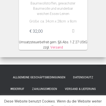
Baumwollstoffen, gewachster
Baumwolle und wunderbar
weichen Essex-Leinen
Größe: ca. 34cm x 28cm x 8cm
€
32,00
Umsatzsteuerbefreit gem. §6 Abs. 1 Z 27 UStG
zzgl.
Versand
ALLGEMEINE GESCHÄFTSBEDINGUNGEN
DATENSCHUTZ
WIDERRUF
ZAHLUNGSWEISEN
VERSAND & LIEFERUNG
IMPRESSUM
Diese Website benutzt Cookies. Wenn du die Website weiter