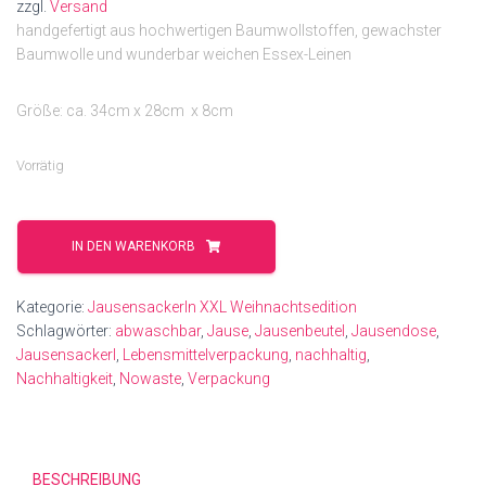
zzgl.
Versand
handgefertigt aus hochwertigen Baumwollstoffen, gewachster
Baumwolle und wunderbar weichen Essex-Leinen
Größe: ca. 34cm x 28cm x 8cm
Vorrätig
Weihnachtsstern
-
IN DEN WARENKORB
XXL
Menge
Kategorie:
Jausensackerln XXL Weihnachtsedition
Schlagwörter:
abwaschbar
,
Jause
,
Jausenbeutel
,
Jausendose
,
Jausensackerl
,
Lebensmittelverpackung
,
nachhaltig
,
Nachhaltigkeit
,
Nowaste
,
Verpackung
BESCHREIBUNG