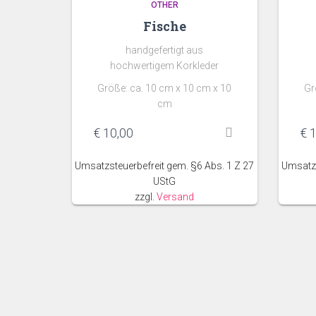
OTHER
Fische
handgefertigt aus
hochwertigem Korkleder
Größe: ca. 10 cm x 10 cm x 10
Gr
cm
€
10,00
€
1
Umsatzsteuerbefreit gem. §6 Abs. 1 Z 27
Umsatzs
UStG
zzgl.
Versand