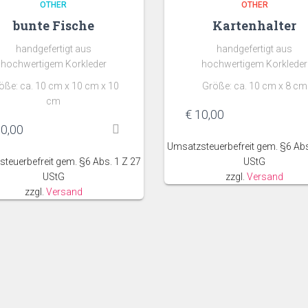
OTHER
OTHER
bunte Fische
Kartenhalter
handgefertigt aus
handgefertigt aus
hochwertigem Korkleder
hochwertigem Korkleder
öße: ca. 10 cm x 10 cm x 10
Größe: ca. 10 cm x 8 cm
cm
€
10,00
0,00
Umsatzsteuerbefreit gem. §6 Abs
teuerbefreit gem. §6 Abs. 1 Z 27
UStG
UStG
zzgl.
Versand
zzgl.
Versand