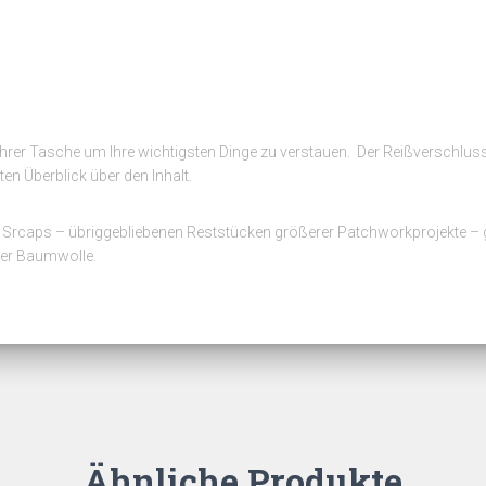
n Ihrer Tasche um Ihre wichtigsten Dinge zu verstauen. Der Reißverschlus
en Überblick über den Inhalt.
n Srcaps – übriggebliebenen Reststücken größerer Patchworkprojekte – g
ger Baumwolle.
Ähnliche Produkte