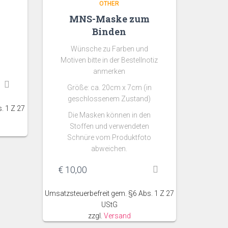
OTHER
MNS-Maske zum
Binden
Wünsche zu Farben und
Motiven bitte in der Bestellnotiz
anmerken
Größe: ca. 20cm x 7cm (in
geschlossenem Zustand)
. 1 Z 27
Die Masken können in den
Stoffen und verwendeten
Schnüre vom Produktfoto
abweichen.
€
10,00
Umsatzsteuerbefreit gem. §6 Abs. 1 Z 27
UStG
zzgl.
Versand