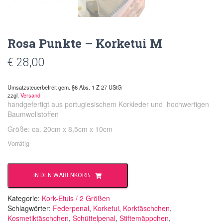
Rosa Punkte – Korketui M
€
28,00
Umsatzsteuerbefreit gem. §6 Abs. 1 Z 27 UStG
zzgl.
Versand
handgefertigt aus portugiesischem Korkleder und hochwertigen
Baumwollstoffen
Größe: ca. 20cm x 8,5cm x 10cm
Vorrätig
Rosa
IN DEN WARENKORB
Punkte
-
Korketui
Kategorie:
Kork-Etuis / 2 Größen
M
Schlagwörter:
Federpenal
,
Korketui
,
Korktäschchen
,
Menge
Kosmetiktäschchen
,
Schüttelpenal
,
Stiftemäppchen
,