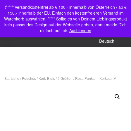
Shop
t******Versandkostenfrei ab € 100.- innerhalb von Österreich / ab €
Navigation umschalten
150.- innerhalb der EU. Einfach den kostenfreieren Versand im
Mein Konto
Warenkorb auswählen. ***** Sollte es von Deinem Lieblingsprodukt
kein passendes Design auf der Webseite geben, dann melde Dich
English (UK)
einfach bei mir.
Ausblenden
Deutsch
Startseite
/
Pouches
/
Kork-Etuis / 2 Größen
/ Rosa Punkte – Korketui M