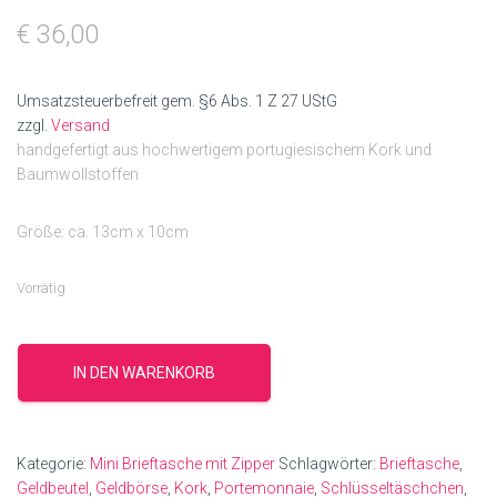
€
36,00
Umsatzsteuerbefreit gem. §6 Abs. 1 Z 27 UStG
zzgl.
Versand
handgefertigt aus hochwertigem portugiesischem Kork und
Baumwollstoffen
Größe: ca. 13cm x 10cm
Vorrätig
Camouflage
natur
IN DEN WARENKORB
Menge
Kategorie:
Mini Brieftasche mit Zipper
Schlagwörter:
Brieftasche
,
Geldbeutel
,
Geldbörse
,
Kork
,
Portemonnaie
,
Schlüsseltäschchen
,