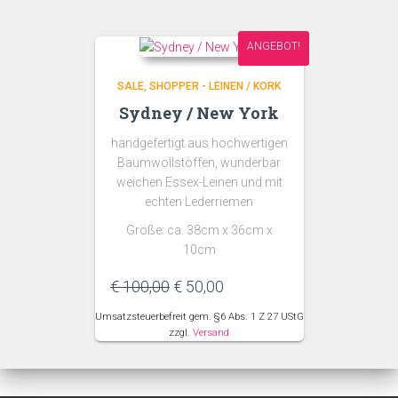
ANGEBOT!
SALE
SHOPPER - LEINEN / KORK
Sydney / New York
handgefertigt aus hochwertigen
Baumwollstoffen, wunderbar
weichen Essex-Leinen und mit
echten Lederriemen
Größe: ca. 38cm x 36cm x
10cm
Ursprünglicher
Aktueller
€
100,00
€
50,00
Preis
Preis
Umsatzsteuerbefreit gem. §6 Abs. 1 Z 27 UStG
war:
ist:
zzgl.
Versand
€ 100,00
€ 50,00.