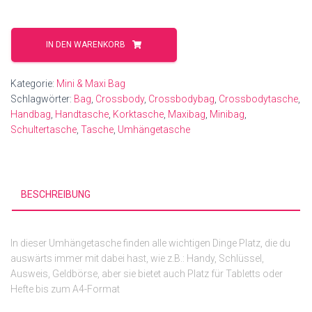
Blumen
in
IN DEN WARENKORB
apricot
-
Kategorie:
Mini & Maxi Bag
Maxibag
Schlagwörter:
Bag
,
Crossbody
,
Crossbodybag
,
Crossbodytasche
,
Menge
Handbag
,
Handtasche
,
Korktasche
,
Maxibag
,
Minibag
,
Schultertasche
,
Tasche
,
Umhängetasche
BESCHREIBUNG
In dieser Umhängetasche finden alle wichtigen Dinge Platz, die du
auswärts immer mit dabei hast, wie z.B.: Handy, Schlüssel,
Ausweis, Geldbörse, aber sie bietet auch Platz für Tabletts oder
Hefte bis zum A4-Format