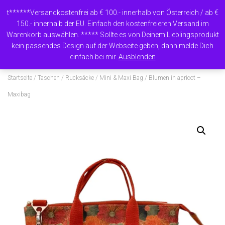
t******Versandkostenfrei ab € 100.- innerhalb von Österreich / ab €
150.- innerhalb der EU. Einfach den kostenfreieren Versand im
Warenkorb auswählen. ***** Sollte es von Deinem Lieblingsprodukt
N
kein passendes Design auf der Webseite geben, dann melde Dich
A
einfach bei mir.
Ausblenden
V
I
Startseite
/
Taschen / Rucksäcke
/
Mini & Maxi Bag
/ Blumen in apricot –
G
A
Maxibag
T
I
O
N
U
M
S
C
H
A
L
T
E