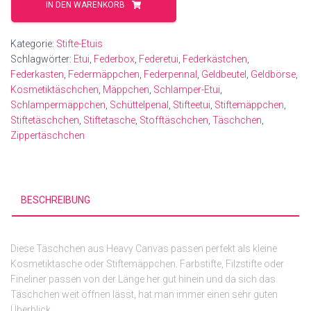
Blumen
IN DEN WARENKORB
Menge
Kategorie:
Stifte-Etuis
Schlagwörter:
Etui
,
Federbox
,
Federetui
,
Federkästchen
,
Federkasten
,
Federmäppchen
,
Federpennal
,
Geldbeutel
,
Geldbörse
,
Kosmetiktäschchen
,
Mäppchen
,
Schlamper-Etui
,
Schlampermäppchen
,
Schüttelpenal
,
Stifteetui
,
Stiftemäppchen
,
Stiftetäschchen
,
Stiftetasche
,
Stofftäschchen
,
Täschchen
,
Zippertäschchen
BESCHREIBUNG
Diese Täschchen aus Heavy Canvas passen perfekt als kleine
Kosmetiktasche oder Stiftemäppchen. Farbstifte, Filzstifte oder
Fineliner passen von der Länge her gut hinein und da sich das
Täschchen weit öffnen lässt, hat man immer einen sehr guten
Überblick.