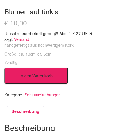
Blumen auf türkis
€
10,00
Umsatzsteuerbefreit gem. §6 Abs. 1 Z 27 UStG
zzgl.
Versand
handgefertigt aus hochwertigem Kork
Größe: ca. 13cm x 3,5cm
Vorrätig
Blumen
In den Warenkorb
auf
türkis
Menge
Kategorie:
Schlüsselanhänger
Beschreibung
Beschreibung