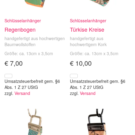
Schlüsselanhänger
Schlüsselanhänger
Regenbogen
Türkise Kreise
handgefertigt aus hochwertigen
handgefertigt aus
Baumwollstoffen
hochwertigem Kork
Größe: ca. 13cm x 3,5cm
Größe: ca. 13cm x 3,5cm
€
7,00
€
10,00
Umsatzsteuerbefreit gem. §6
Umsatzsteuerbefreit gem. §6
Abs. 1 Z 27 UStG
Abs. 1 Z 27 UStG
zzgl.
Versand
zzgl.
Versand