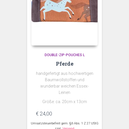
DOUBLE-ZIP-POUCHES L
Pferde
handgefertigt aus hochwertigen
Baumwollstoffen und
wunderbar weichen Essex-
Leinen
Größe: ca. 20cm x 13cm
€
24,00
Umsatzsteuerbefreit gem. §6 Abs. 1 Z 27 UStG
zzgl.
Versand