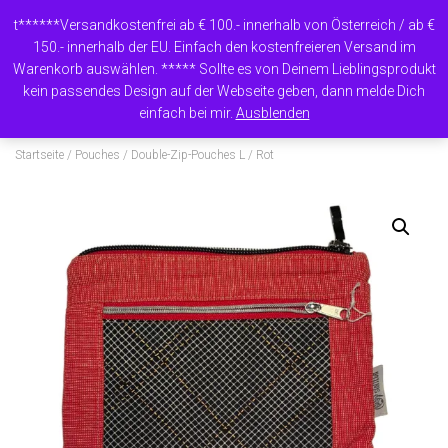
t******Versandkostenfrei ab € 100.- innerhalb von Österreich / ab €
150.- innerhalb der EU. Einfach den kostenfreieren Versand im
Warenkorb auswählen. ***** Sollte es von Deinem Lieblingsprodukt
N
kein passendes Design auf der Webseite geben, dann melde Dich
A
einfach bei mir.
Ausblenden
V
I
Startseite
/
Pouches
/
Double-Zip-Pouches L
/ Rot
G
A
T
I
O
N
U
M
S
C
H
A
L
T
E