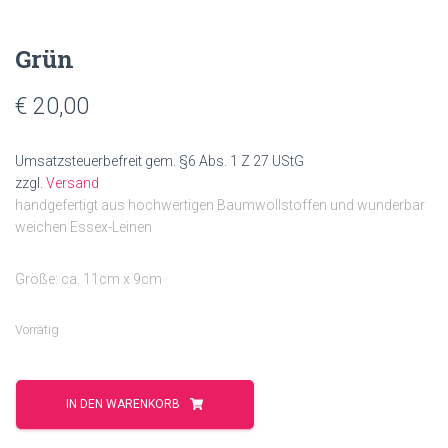
Grün
€
20,00
Umsatzsteuerbefreit gem. §6 Abs. 1 Z 27 UStG
zzgl.
Versand
handgefertigt aus hochwertigen Baumwollstoffen und wunderbar
weichen Essex-Leinen
Größe: ca. 11cm x 9cm
Vorrätig
Grün
Menge
IN DEN WARENKORB