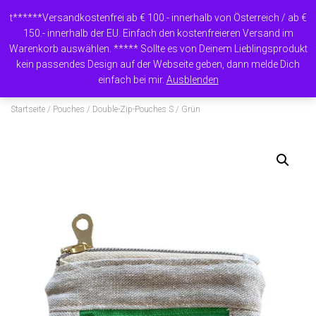
t******Versandkostenfrei ab € 100.- innerhalb von Österreich / ab €
150.- innerhalb der EU. Einfach den kostenfreieren Versand im
Warenkorb auswählen. ***** Sollte es von Deinem Lieblingsprodukt
N
kein passendes Design auf der Webseite geben, dann melde Dich
A
einfach bei mir.
Ausblenden
V
I
Startseite
/
Pouches
/
Double-Zip-Pouches S
/ Grün
G
A
T
I
O
N
U
M
S
C
H
A
L
T
E