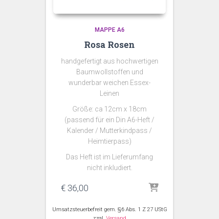
MAPPE A6
Rosa Rosen
handgefertigt aus hochwertigen
Baumwollstoffen und
wunderbar weichen Essex-
Leinen
Größe: ca 12cm x 18cm
(passend für ein Din A6-Heft /
Kalender / Mutterkindpass /
Heimtierpass)
Das Heft ist im Lieferumfang
nicht inkludiert.
€
36,00
Umsatzsteuerbefreit gem. §6 Abs. 1 Z 27 UStG
zzgl.
Versand