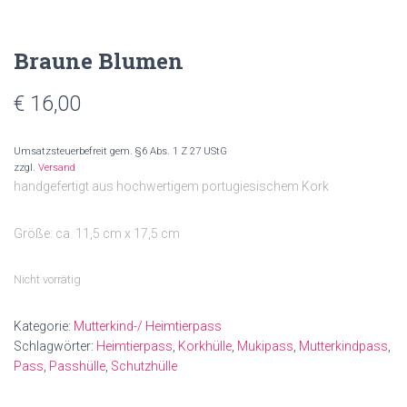
Braune Blumen
€
16,00
Umsatzsteuerbefreit gem. §6 Abs. 1 Z 27 UStG
zzgl.
Versand
handgefertigt aus hochwertigem portugiesischem Kork
Größe: ca. 11,5 cm x 17,5 cm
Nicht vorrätig
Kategorie:
Mutterkind-/ Heimtierpass
Schlagwörter:
Heimtierpass
,
Korkhülle
,
Mukipass
,
Mutterkindpass
,
Pass
,
Passhülle
,
Schutzhülle