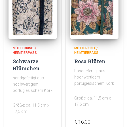
MUTTERKIND-/
MUTTERKIND-/
HEIMTIERPASS
HEIMTIERPASS
Schwarze
Rosa Blüten
Blümchen
handgefertigt aus
hochwertigem
handgefertigt aus
portugiesischem Kork
hochwertigem
portugiesischem Kork
Größe: ca. 11,5 cm x
17,5 cm
Größe: ca. 11,5 cm x
17,5 cm
€
16,00