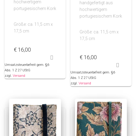
hochwertigem
handgefertigt aus
portugiesischem Kork
hochwertigem
portugiesischem Kork
Größe: ca. 11,5 cm x
17,5 cm
Größe: ca. 11,5 cm x
17,5 cm
€
16,00
€
16,00
Umsatzsteuerbefreit gem. §6
Abs. 1 Z 27 UStG
Umsatzsteuerbefreit gem. §6
zzgl.
Versand
Abs. 1 Z 27 UStG
zzgl.
Versand