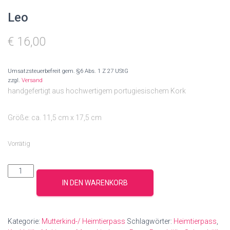
Leo
€
16,00
Umsatzsteuerbefreit gem. §6 Abs. 1 Z 27 UStG
zzgl.
Versand
handgefertigt aus hochwertigem portugiesischem Kork
Größe: ca. 11,5 cm x 17,5 cm
Vorrätig
Leo
Menge
IN DEN WARENKORB
Kategorie:
Mutterkind-/ Heimtierpass
Schlagwörter:
Heimtierpass
,