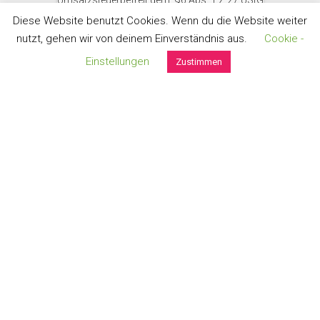
Umsatzsteuerbefreit gem. §6 Abs. 1 Z 27 UStG
zzgl.
Versand
Diese Website benutzt Cookies. Wenn du die Website weiter
nutzt, gehen wir von deinem Einverständnis aus.
Cookie -
Einstellungen
Zustimmen