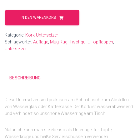
Kork-
Hexagon
IN DEN WARENKORB
groß
Menge
Kategorie:
Kork-Untersetzer
Schlagwörter:
Auflage
,
Mug Rug
,
Tischquilt
,
Topflappen
,
Untersetzer
BESCHREIBUNG
Diese Untersetzer sind praktisch am Schreibtisch zum Abstellen
von Wasserglas oder Kaffeetasse. Der Kork ist wasserabweisend
und verhindert so unschöne Wasserringe am Tisch.
Natürlich kann man sie ebenso als Unterlage für Töpfe,
Wasserkrüge und heiße Servierschüsseln verwenden.