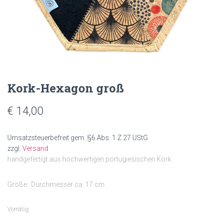
Kork-Hexagon groß
€
14,00
Umsatzsteuerbefreit gem. §6 Abs. 1 Z 27 UStG
zzgl.
Versand
handgefertigt aus hochwertigen portugiesischen Kork
Größe: Durchmesser ca. 17 cm
Vorrätig