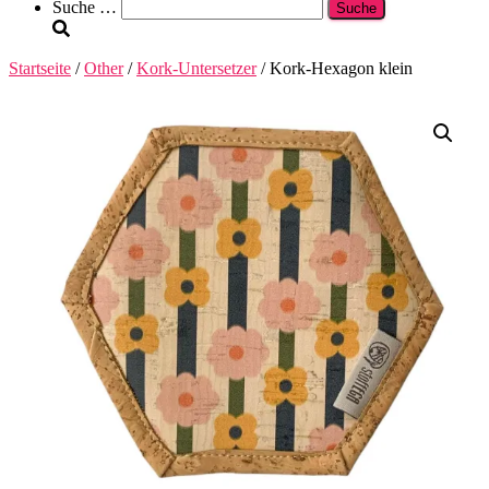
Suche
Suche …
nach:
Startseite
/
Other
/
Kork-Untersetzer
/ Kork-Hexagon klein