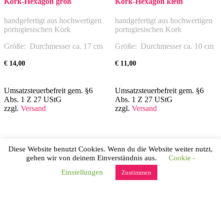
Kork-Hexagon groß
Kork-Hexagon klein
handgefertigt aus hochwertigen
handgefertigt aus hochwertigen
portugiesischen Kork
portugiesischen Kork
Größe: Durchmesser ca. 17 cm
Größe: Durchmesser ca. 10 cm
€
14,00
€
11,00
Umsatzsteuerbefreit gem. §6
Umsatzsteuerbefreit gem. §6
Abs. 1 Z 27 UStG
Abs. 1 Z 27 UStG
zzgl.
Versand
zzgl.
Versand
Allgemeine Geschäftsbedingungen
Diese Website benutzt Cookies. Wenn du die Website weiter nutzt,
Datenschutz
gehen wir von deinem Einverständnis aus.
Cookie -
Widerruf
Einstellungen
Zustimmen
Zahlungsweisen
Versand & Lieferung
Impressum
Hestia | Entwickelt von
ThemeIsle
Vertrag widerrufen