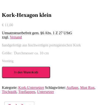
Kork-Hexagon klein
€
11,00
Umsatzsteuerbefreit gem. §6 Abs. 1 Z 27 UStG
zzgl.
Versand
handgefertigt aus hochwertigen portugiesischen Kork
Größe: Durchmesser ca. 10 cm
Vorrätig
Kork-
Hexagon
In den Warenkorb
klein
Menge
Kategorie:
Kork-Untersetzer
Schlagwörter:
Auflage
,
Mug Rug
,
Tischquilt
,
Topflappen
,
Untersetzer