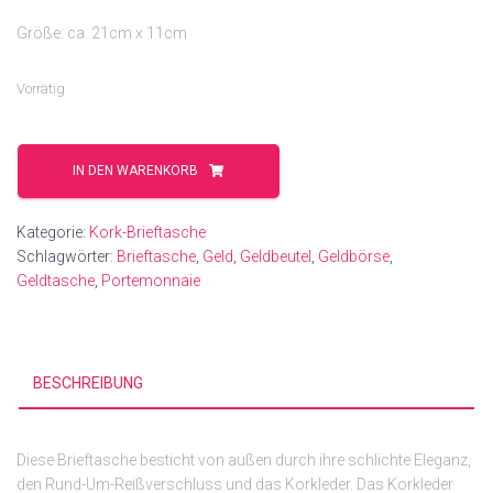
Größe: ca. 21cm x 11cm
Vorrätig
Glitzerkork
silber
IN DEN WARENKORB
Menge
Kategorie:
Kork-Brieftasche
Schlagwörter:
Brieftasche
,
Geld
,
Geldbeutel
,
Geldbörse
,
Geldtasche
,
Portemonnaie
BESCHREIBUNG
Diese Brieftasche besticht von außen durch ihre schlichte Eleganz,
den Rund-Um-Reißverschluss und das Korkleder. Das Korkleder