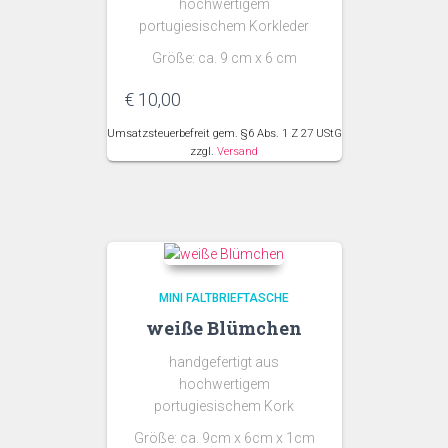
hochwertigem
portugiesischem Korkleder
Größe: ca. 9 cm x 6 cm
€
10,00
Umsatzsteuerbefreit gem. §6 Abs. 1 Z 27 UStG
zzgl.
Versand
MINI FALTBRIEFTASCHE
weiße Blümchen
handgefertigt aus
hochwertigem
portugiesischem Kork
Größe: ca. 9cm x 6cm x 1cm