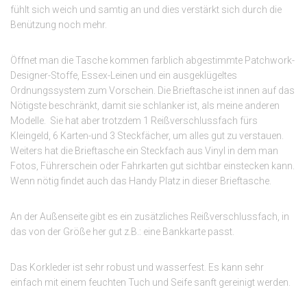
fühlt sich weich und samtig an und dies verstärkt sich durch die
Benützung noch mehr.
Öffnet man die Tasche kommen farblich abgestimmte Patchwork-
Designer-Stoffe, Essex-Leinen und ein ausgeklügeltes
Ordnungssystem zum Vorschein. Die Brieftasche ist innen auf das
Nötigste beschränkt, damit sie schlanker ist, als meine anderen
Modelle. Sie hat aber trotzdem 1 Reißverschlussfach fürs
Kleingeld, 6 Karten-und 3 Steckfächer, um alles gut zu verstauen.
Weiters hat die Brieftasche ein Steckfach aus Vinyl in dem man
Fotos, Führerschein oder Fahrkarten gut sichtbar einstecken kann.
Wenn nötig findet auch das Handy Platz in dieser Brieftasche.
An der Außenseite gibt es ein zusätzliches Reißverschlussfach, in
das von der Größe her gut z.B.: eine Bankkarte passt.
Das Korkleder ist sehr robust und wasserfest. Es kann sehr
einfach mit einem feuchten Tuch und Seife sanft gereinigt werden.