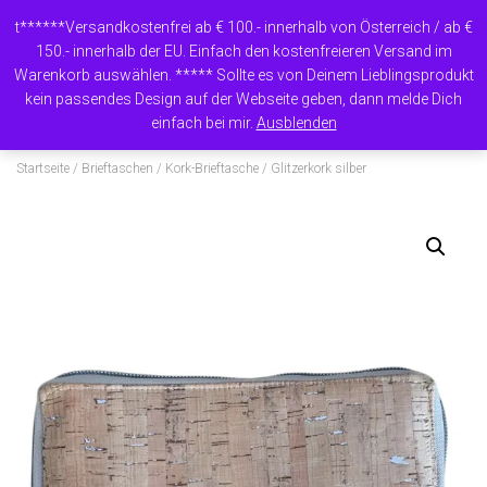
t******Versandkostenfrei ab € 100.- innerhalb von Österreich / ab €
150.- innerhalb der EU. Einfach den kostenfreieren Versand im
Warenkorb auswählen. ***** Sollte es von Deinem Lieblingsprodukt
N
kein passendes Design auf der Webseite geben, dann melde Dich
A
einfach bei mir.
Ausblenden
V
I
Startseite
/
Brieftaschen
/
Kork-Brieftasche
/ Glitzerkork silber
G
A
T
I
O
N
U
M
S
C
H
A
L
T
E