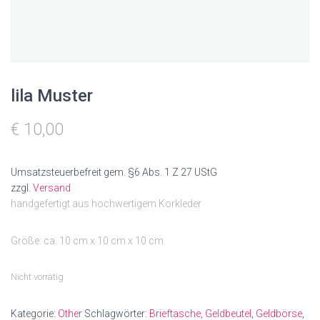
N
lila Muster
€
10,00
Umsatzsteuerbefreit gem. §6 Abs. 1 Z 27 UStG
zzgl.
Versand
handgefertigt aus hochwertigem Korkleder
Größe: ca. 10 cm x 10 cm x 10 cm
Nicht vorrätig
Kategorie:
Other
Schlagwörter:
Brieftasche
,
Geldbeutel
,
Geldbörse
,