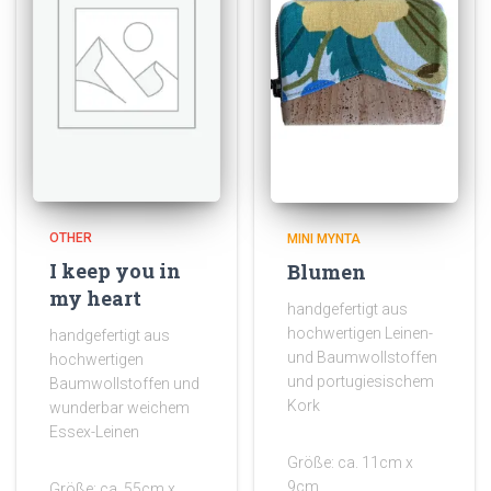
OTHER
MINI MYNTA
I keep you in
Blumen
my heart
handgefertigt aus
hochwertigen Leinen-
handgefertigt aus
und Baumwollstoffen
hochwertigen
und portugiesischem
Baumwollstoffen und
Kork
wunderbar weichem
Essex-Leinen
Größe: ca. 11cm x
9cm
Größe: ca. 55cm x