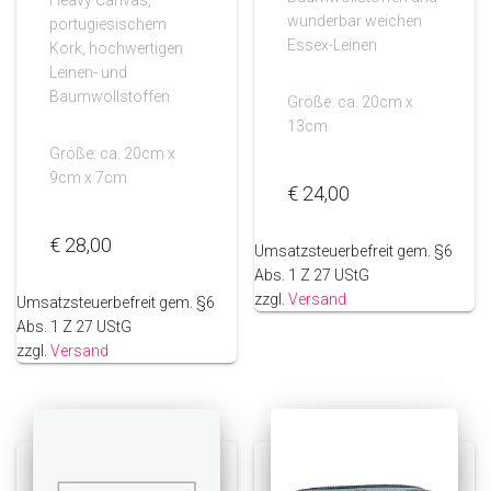
Heavy Canvas,
wunderbar weichen
portugiesischem
Essex-Leinen
Kork, hochwertigen
Leinen- und
Baumwollstoffen
Größe: ca. 20cm x
13cm
Größe: ca. 20cm x
9cm x 7cm
€
24,00
€
28,00
Umsatzsteuerbefreit gem. §6
Abs. 1 Z 27 UStG
zzgl.
Versand
Umsatzsteuerbefreit gem. §6
Abs. 1 Z 27 UStG
zzgl.
Versand