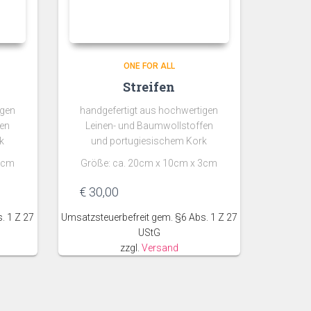
ONE FOR ALL
Streifen
igen
handgefertigt aus hochwertigen
fen
Leinen- und Baumwollstoffen
k
und portugiesischem Kork
3cm
Größe: ca. 20cm x 10cm x 3cm
€
30,00
. 1 Z 27
Umsatzsteuerbefreit gem. §6 Abs. 1 Z 27
UStG
zzgl.
Versand