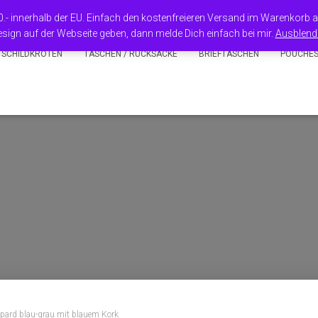
50.- innerhalb der EU. Einfach den kostenfreieren Versand im Warenkorb
sign auf der Webseite geben, dann melde Dich einfach bei mir.
Ausblend
 SCHILDKRÖTEN
TASCHEN / RUCKSÄCKE
BRIEFTASCHEN
POUCHE
pard blau-grau mit blauem Kork