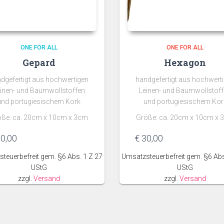
ONE FOR ALL
ONE FOR ALL
Gepard
Hexagon
dgefertigt aus hochwertigen
handgefertigt aus hochwert
inen- und Baumwollstoffen
Leinen- und Baumwollstof
und portugiesischem Kork
und portugiesischem Kor
öße: ca. 20cm x 10cm x 3cm
Größe: ca. 20cm x 10cm x 
0,00
€
30,00
teuerbefreit gem. §6 Abs. 1 Z 27
Umsatzsteuerbefreit gem. §6 Abs
UStG
UStG
zzgl.
Versand
zzgl.
Versand