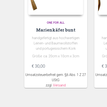
ONE FOR ALL
Marienkäfer bunt
handgefertigt aus hochwertigen
han
Leinen- und Baumwollstoffen
Le
und portugiesischem Kork
Größe: ca. 20cm x 10cm x 3cm
Gr
€
30,00
€
3
Umsatzsteuerbefreit gem. §6 Abs. 1 Z 27
Umsatzs
UStG
zzgl.
Versand