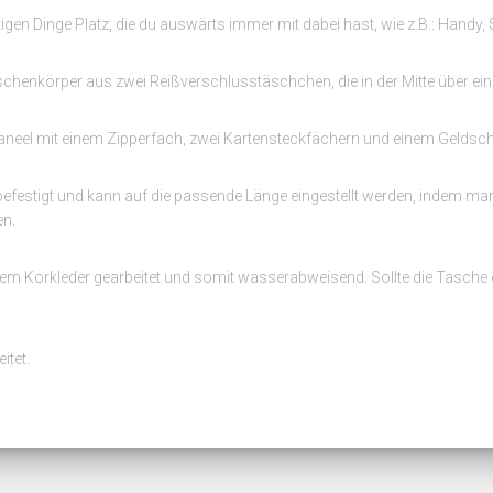
igen Dinge Platz, die du auswärts immer mit dabei hast, wie z.B.: Handy,
 Taschenkörper aus zwei Reißverschlusstäschchen, die in der Mitte über e
Paneel mit einem Zipperfach, zwei Kartensteckfächern und einem Geldsch
n befestigt und kann auf die passende Länge eingestellt werden, indem m
en.
hem Korkleder gearbeitet und somit wasserabweisend. Sollte die Tasche
itet.