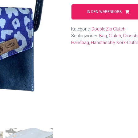
Leopard
blau-
IN DEN WARENKORB
grau
mit
Kategorie:
Double Zip Clutch
blauem
Schlagwörter:
Bag
,
Clutch
,
Crossb
Kork
Handbag
,
Handtasche
,
Kork-Clutc
Menge