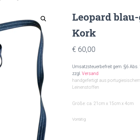
Leopard blau
Kork
€
60,00
Umsatzsteuerbefreit gem. §6 Abs. 
zzgl.
Versand
handgefertigt aus portugiesische
Leinenstoffen
Größe: ca. 21cm x 15cm x 4cm
Vorrätig