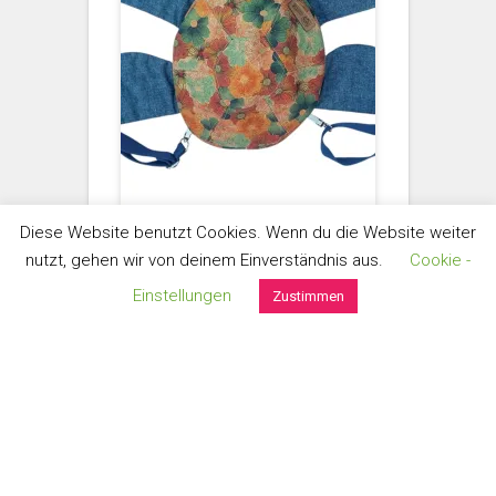
Diese Website benutzt Cookies. Wenn du die Website weiter
nutzt, gehen wir von deinem Einverständnis aus.
Cookie -
SCHILDKRÖTEN-RUCKSACK
Einstellungen
Zustimmen
Blüten in apricot
handgefertigt aus hochwertigen
Leinen- und Baumwollstoffen
und portugiesischem Kork
Größe: ca. ? cm x `? cm x ? cm
€
78,00