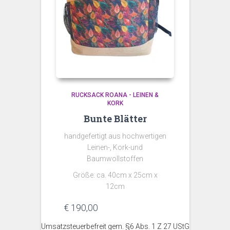
RUCKSACK ROANA - LEINEN &
KORK
Bunte Blätter
handgefertigt aus hochwertigen
Leinen-, Kork-und
Baumwollstoffen
Größe: ca. 40cm x 25cm x
12cm
€
190,00
Umsatzsteuerbefreit gem. §6 Abs. 1 Z 27 UStG