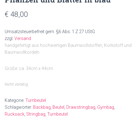
€
48,00
Umsatzsteuerbefreit gem. §6 Abs. 1 Z 27 UStG
zzgl.
Versand
handgefertigt aus hochwertigen Baumwollstoffen, Korkstoff und
Baumwollkordeln
Größe: ca. 34cm x 44cm
Nicht vorrätig
Kategorie:
Turnbeutel
Schlagwörter:
Backbag
,
Beutel
,
Drawstringbag
,
Gymbag
,
Rucksack
,
Stringbag
,
Turnbeutel