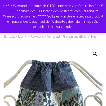
t******Versandkostenfrei ab € 100.- innerhalb von Österreich / ab €
150.- innerhalb der EU. Einfach den kostenfreieren Versand im
Warenkorb auswählen. ***** Sollte es von Deinem Lieblingsprodukt
N
kein passendes Design auf der Webseite geben, dann melde Dich
A
einfach bei mir.
Ausblenden
V
I
Startseite
/
Taschen / Rucksäcke
/
Turnbeutel
/ Pflanzen und Blätter in blau
G
A
T
I
O
N
U
M
S
C
H
A
L
T
E