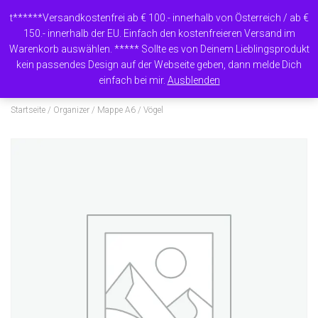
t******Versandkostenfrei ab € 100.- innerhalb von Österreich / ab €
150.- innerhalb der EU. Einfach den kostenfreieren Versand im
Warenkorb auswählen. ***** Sollte es von Deinem Lieblingsprodukt
N
kein passendes Design auf der Webseite geben, dann melde Dich
A
einfach bei mir.
Ausblenden
V
I
Startseite
/
Organizer
/
Mappe A6
/ Vögel
G
A
T
I
O
N
U
M
S
C
H
A
L
T
E