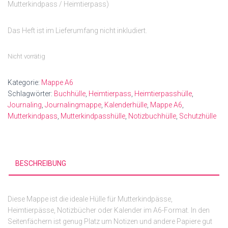
Mutterkindpass / Heimtierpass)
Das Heft ist im Lieferumfang nicht inkludiert.
Nicht vorrätig
Kategorie:
Mappe A6
Schlagwörter:
Buchhülle
,
Heimtierpass
,
Heimtierpasshülle
,
Journaling
,
Journalingmappe
,
Kalenderhülle
,
Mappe A6
,
Mutterkindpass
,
Mutterkindpasshülle
,
Notizbuchhülle
,
Schutzhülle
BESCHREIBUNG
Diese Mappe ist die ideale Hülle für Mutterkindpässe,
Heimtierpässe, Notizbücher oder Kalender im A6-Format. In den
Seitenfächern ist genug Platz um Notizen und andere Papiere gut