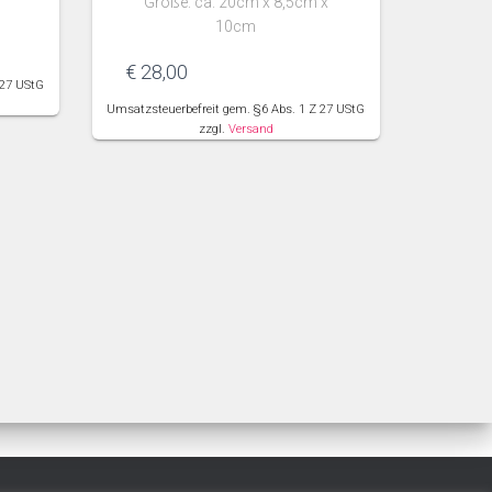
Größe: ca. 20cm x 8,5cm x
10cm
€
28,00
 27 UStG
Umsatzsteuerbefreit gem. §6 Abs. 1 Z 27 UStG
zzgl.
Versand