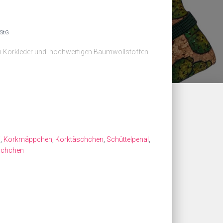
UStG
m Korkleder und hochwertigen Baumwollstoffen
i
,
Korkmäppchen
,
Korktäschchen
,
Schüttelpenal
,
äschchen