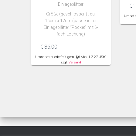
Einlageblätter
€
1
Größe (geschlossen) : ca.
Umsatzs
16cm x 12cm (passend für
Einlageblätter “Pocket” mit 6-
fach-Lochung)
€
36,00
Umsatzsteuerbefreit gem. §6 Abs. 1 Z 27 UStG
zzgl.
Versand