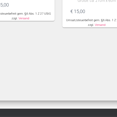
Größe: ca. 21cm x 6cm
5,00
€
15,00
teuerbefreit gem. §6 Abs. 1 Z 27 UStG
zzgl.
Versand
Umsatzsteuerbefreit gem. §6 Abs. 1 Z
zzgl.
Versand