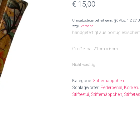
€
15,00
Umsatzsteuerbefreit gem. §6 Abs. 1 Z 27 
zzgl.
Versand
handgefertigt aus portugiesische
Größe: ca. 21cm x 6cm
Nicht vorrätig
Kategorie:
Stiftemäppchen
Schlagwörter:
Federpenal
,
Korketu
Stifteetui
,
Stiftemäppchen
,
Stiftet