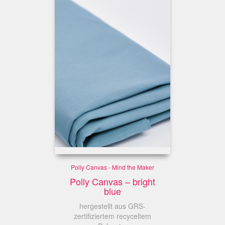
Polly Canvas - Mind the Maker
Polly Canvas – bright
blue
hergestellt aus GRS-
zertifiziertem recyceltem