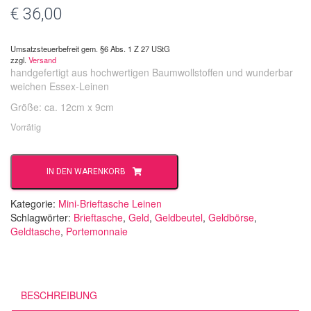
€
36,00
Umsatzsteuerbefreit gem. §6 Abs. 1 Z 27 UStG
zzgl.
Versand
handgefertigt aus hochwertigen Baumwollstoffen und wunderbar
weichen Essex-Leinen
Größe: ca. 12cm x 9cm
Vorrätig
Rosa
IN DEN WARENKORB
Blätter
Menge
Kategorie:
Mini-Brieftasche Leinen
Schlagwörter:
Brieftasche
,
Geld
,
Geldbeutel
,
Geldbörse
,
Geldtasche
,
Portemonnaie
BESCHREIBUNG