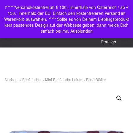
Shop
t******Versandkostenfrei ab € 100.- innerhalb von Österreich / ab €
Navigation umschalten
150.- innerhalb der EU. Einfach den kostenfreieren Versand im
Mein Konto
Warenkorb auswählen. ***** Sollte es von Deinem Lieblingsprodukt
kein passendes Design auf der Webseite geben, dann melde Dich
English (UK)
einfach bei mir.
Ausblenden
Deutsch
Startseite
/
Brieftaschen
/
Mini-Brieftasche Leinen
/ Rosa Blätter