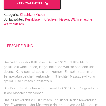
IN DEN WARENKORB
is
a
good
Kategorie:
Kirschkernkissen
day
Schlagwörter:
Kernkissen
,
Kirschkernkissen
,
Wärmeflasche
,
Menge
Wärmekissen
BESCHREIBUNG
Das
Wärme- oder Kältekissen ist zu 100% mit Kirschkernen
gefüllt, die wohltuende, langanhaltende Wärme spenden und
ebenso Kälte optimal speichern können. Ein sehr natürlicher
Temperaturspeicher, verbunden mit leichter Massagewirkung
optimal und einfach einzusetzen.
Der Bezug ist abnehmbar und somit bei 30° Grad Pflegewäsche
in der Maschine waschbar.
Das Kirschkernkissen ist einfach und sicher in der Anwendung.
Das Erwärmen in der Mikrowelle dauert nur wenige Minuten, im