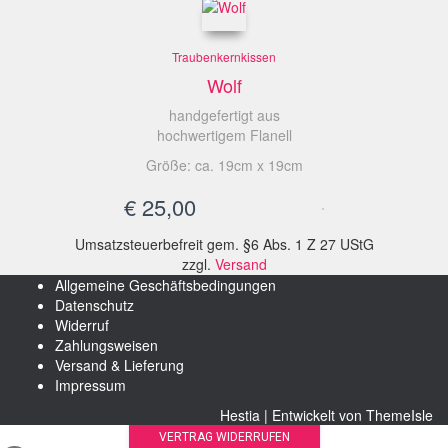
Traubenkernkissen
Wolf
handgefertigt aus
hochwertigem Flanell
Größe: ca. 19cm x 19cm
€
25,00
Umsatzsteuerbefreit gem. §6 Abs. 1 Z 27 UStG
zzgl.
Versand
Allgemeine Geschäftsbedingungen
Datenschutz
Widerruf
Zahlungsweisen
Versand & Lieferung
Impressum
Hestia | Entwickelt von
ThemeIsle
VERTRAG WIDERRUFEN