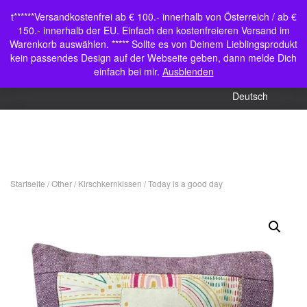
Shop
t******Versandkostenfrei ab € 100.- innerhalb von Österreich / ab €
Navigation
150.- innerhalb der EU. Einfach den kostenfreieren Versand im
Mein Konto
umschalten
Warenkorb auswählen. ***** Sollte es von Deinem Lieblingsprodukt
kein passendes Design auf der Webseite geben, dann melde Dich
English (UK)
einfach bei mir.
Ausblenden
Deutsch
Startseite
/
Other
/
Kirschkernkissen
/ Today is a good day