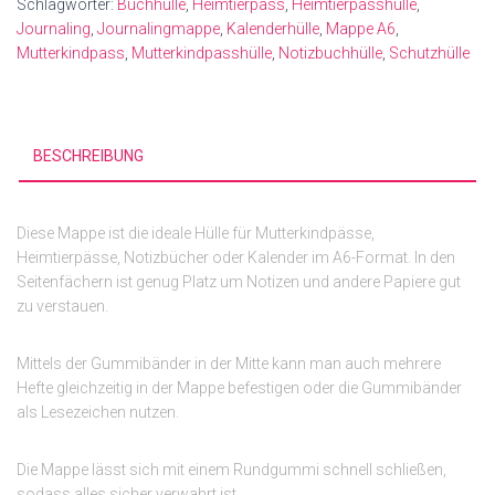
Schlagwörter:
Buchhülle
,
Heimtierpass
,
Heimtierpasshülle
,
Journaling
,
Journalingmappe
,
Kalenderhülle
,
Mappe A6
,
Mutterkindpass
,
Mutterkindpasshülle
,
Notizbuchhülle
,
Schutzhülle
BESCHREIBUNG
Diese Mappe ist die ideale Hülle für Mutterkindpässe,
Heimtierpässe, Notizbücher oder Kalender im A6-Format. In den
Seitenfächern ist genug Platz um Notizen und andere Papiere gut
zu verstauen.
Mittels der Gummibänder in der Mitte kann man auch mehrere
Hefte gleichzeitig in der Mappe befestigen oder die Gummibänder
als Lesezeichen nutzen.
Die Mappe lässt sich mit einem Rundgummi schnell schließen,
sodass alles sicher verwahrt ist.