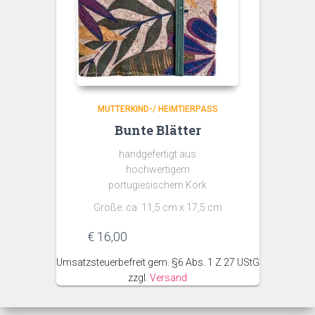
MUTTERKIND-/ HEIMTIERPASS
Bunte Blätter
handgefertigt aus
hochwertigem
portugiesischem Kork
Größe: ca. 11,5 cm x 17,5 cm
€
16,00
Umsatzsteuerbefreit gem. §6 Abs. 1 Z 27 UStG
zzgl.
Versand