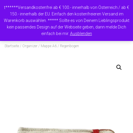
t******Versandkostenfrei ab € 100.- innerhalb von Österreich / ab €
150.- innerhalb der EU. Einfach den kostenfreieren Versand im
Warenkorb auswählen. ***** Sollte es von Deinem Lieblingsprodukt
N
kein passendes Design auf der Webseite geben, dann melde Dich
A
einfach bei mir.
Ausblenden
V
I
Startseite
/
Organizer
/
Mappe A6
/ Regenbogen
G
A
T
I
O
N
U
M
S
C
H
A
L
T
E