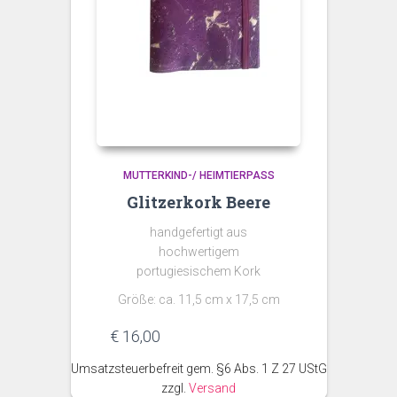
MUTTERKIND-/ HEIMTIERPASS
Glitzerkork Beere
handgefertigt aus
hochwertigem
portugiesischem Kork
Größe: ca. 11,5 cm x 17,5 cm
€
16,00
Umsatzsteuerbefreit gem. §6 Abs. 1 Z 27 UStG
zzgl.
Versand