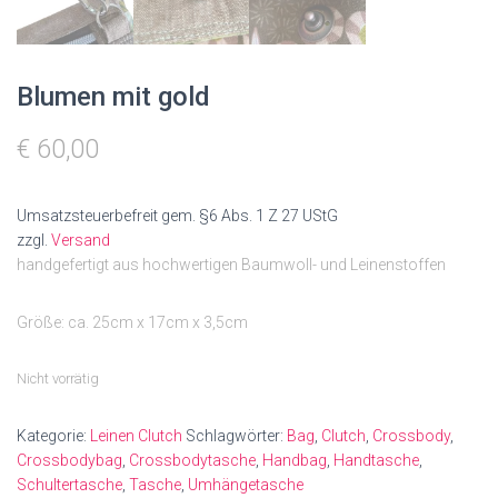
Blumen mit gold
€
60,00
Umsatzsteuerbefreit gem. §6 Abs. 1 Z 27 UStG
zzgl.
Versand
handgefertigt aus hochwertigen Baumwoll- und Leinenstoffen
Größe: ca. 25cm x 17cm x 3,5cm
Nicht vorrätig
Kategorie:
Leinen Clutch
Schlagwörter:
Bag
,
Clutch
,
Crossbody
,
Crossbodybag
,
Crossbodytasche
,
Handbag
,
Handtasche
,
Schultertasche
,
Tasche
,
Umhängetasche