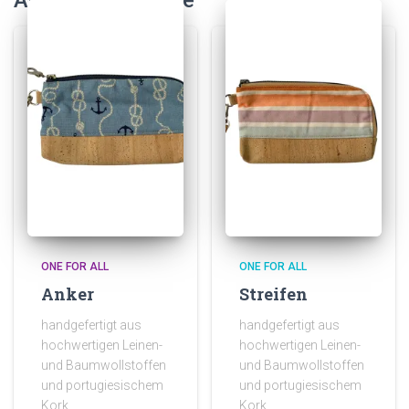
Ähnliche Produkte
ONE FOR ALL
ONE FOR ALL
Anker
Streifen
handgefertigt aus
handgefertigt aus
hochwertigen Leinen-
hochwertigen Leinen-
und Baumwollstoffen
und Baumwollstoffen
und portugiesischem
und portugiesischem
Kork
Kork