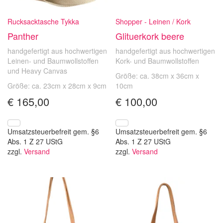
Rucksacktasche Tykka
Shopper - Leinen / Kork
Panther
Glituerkork beere
handgefertigt aus hochwertigen
handgefertigt aus hochwertigen
Leinen- und Baumwollstoffen
Kork- und Baumwollstoffen
und Heavy Canvas
Größe: ca. 38cm x 36cm x
Größe: ca. 23cm x 28cm x 9cm
10cm
€
165,00
€
100,00
Umsatzsteuerbefreit gem. §6
Umsatzsteuerbefreit gem. §6
Abs. 1 Z 27 UStG
Abs. 1 Z 27 UStG
zzgl.
Versand
zzgl.
Versand