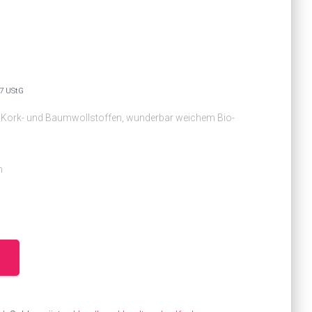
27 UStG
n Kork- und Baumwollstoffen, wunderbar weichem Bio-
m