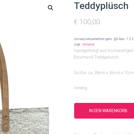
Teddyplüsch
€
100,00
Umsatzsteuerbefreit gem. §6 Abs. 1 Z 
zzgl.
Versand
handgefertigt aus hochwertige
Bsumwoll-Teddyplüsch
Größe: ca. 38cm x 36cm x 10c
Vorrätig
Teddyplüsch
Menge
IN DEN WARENKORB