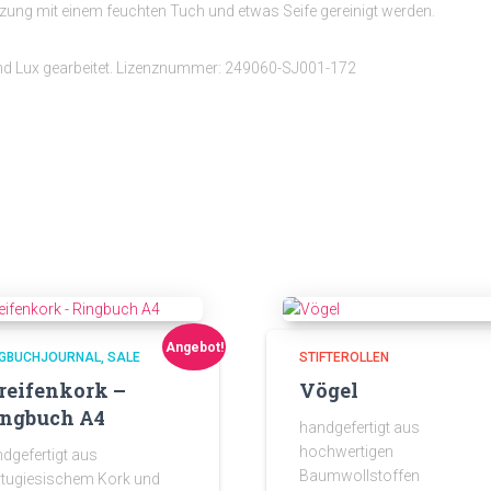
ung mit einem feuchten Tuch und etwas Seife gereinigt werden.
nd Lux gearbeitet. Lizenznummer: 249060-SJ001-172
Angebot!
NGBUCHJOURNAL
SALE
STIFTEROLLEN
reifenkork –
Vögel
ngbuch A4
handgefertigt aus
hochwertigen
dgefertigt aus
Baumwollstoffen
tugiesischem Kork und