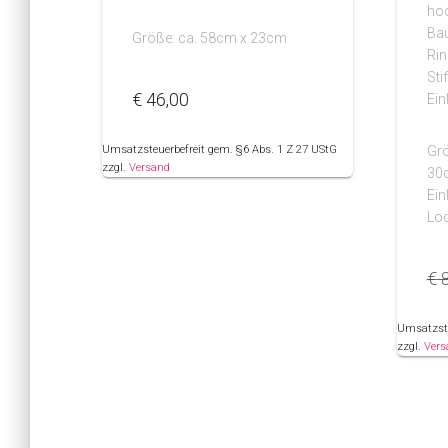
ho
Bau
Größe: ca. 58cm x 23cm
Ri
Sti
€
46,00
Ein
Umsatzsteuerbefreit gem. §6 Abs. 1 Z 27 UStG
Grö
zzgl.
Versand
30
Ein
Lo
€
8
Umsatzste
zzgl.
Vers