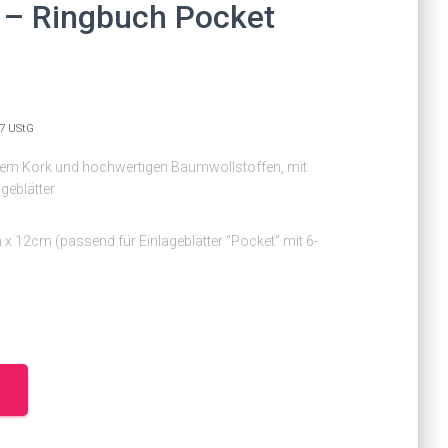
e – Ringbuch Pocket
27 UStG
hem Kork und hochwertigen Baumwollstoffen, mit
geblätter
x 12cm (passend für Einlageblätter “Pocket” mit 6-