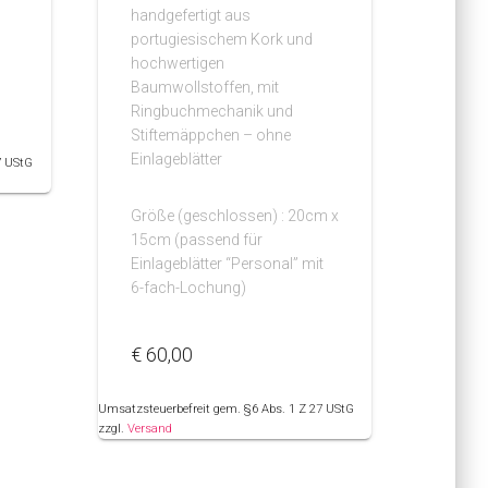
handgefertigt aus
portugiesischem Kork und
hochwertigen
Baumwollstoffen, mit
Ringbuchmechanik und
Stiftemäppchen – ohne
Einlageblätter
7 UStG
Größe (geschlossen) : 20cm x
15cm (passend für
Einlageblätter “Personal” mit
6-fach-Lochung)
€
60,00
Umsatzsteuerbefreit gem. §6 Abs. 1 Z 27 UStG
zzgl.
Versand