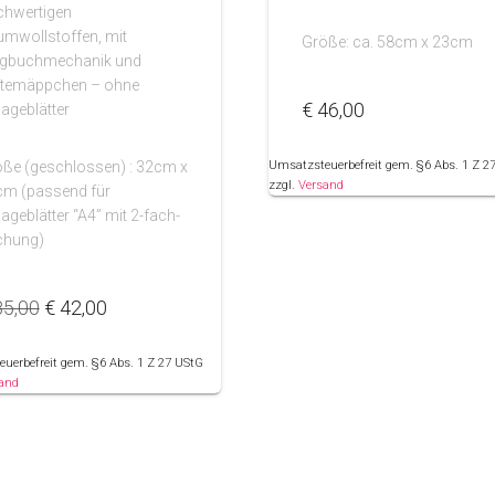
chwertigen
mwollstoffen, mit
Größe: ca. 58cm x 23cm
ngbuchmechanik und
ftemäppchen – ohne
€
46,00
lageblätter
Umsatzsteuerbefreit gem. §6 Abs. 1 Z 2
ße (geschlossen) : 32cm x
zzgl.
Versand
cm (passend für
lageblätter “A4” mit 2-fach-
chung)
Ursprünglicher
Aktueller
5,00
€
42,00
Preis
Preis
war:
ist:
uerbefreit gem. §6 Abs. 1 Z 27 UStG
€ 85,00
€ 42,00.
and