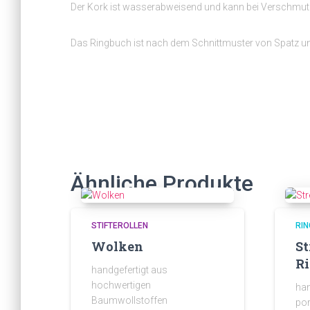
Der Kork ist wasserabweisend und kann bei Verschmutz
Das Ringbuch ist nach dem Schnittmuster von Spatz u
Ähnliche Produkte
STIFTEROLLEN
RI
Wolken
St
Ri
handgefertigt aus
hochwertigen
han
Baumwollstoffen
por