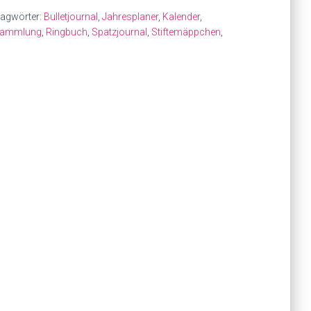
agwörter:
Bulletjournal
,
Jahresplaner
,
Kalender
,
sammlung
,
Ringbuch
,
Spatzjournal
,
Stiftemäppchen
,