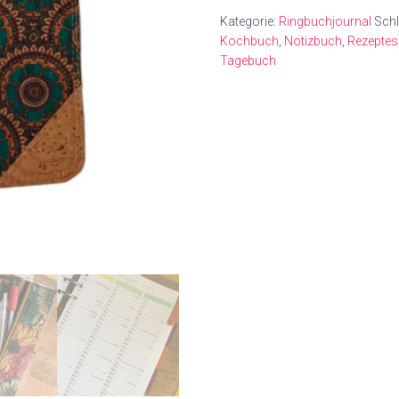
Pocket
Kategorie:
Ringbuchjournal
Schl
Menge
Kochbuch
,
Notizbuch
,
Rezepte
Tagebuch