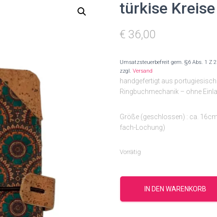
türkise Kreis
€
36,00
Umsatzsteuerbefreit gem. §6 Abs. 1 Z 
zzgl.
Versand
handgefertigt aus portugiesisc
Ringbuchmechanik – ohne Einla
Größe (geschlossen) : ca. 16cm 
fach-Lochung)
Vorrätig
türkise
Kreise
IN DEN WARENKORB
-
Ringbuch