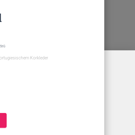
l
UStG
ortugiesischem Korkleder