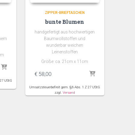
ZIPPER-BRIEFTASCHEN
bunte Blumen
handgefertigt aus hochwertigen
chem
Baumwollstoffen und
wunderbar weichen
Leinenstoffen
cm
Größe: ca. 21cm x 11cm
€
58,00
 27 UStG
Umsatzsteuerbefreit gem. §6 Abs. 1 Z 27 UStG
zzgl.
Versand