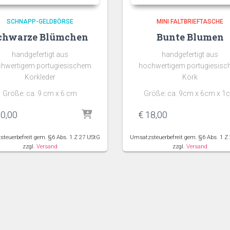
SCHNAPP-GELDBÖRSE
MINI FALTBRIEFTASCHE
chwarze Blümchen
Bunte Blumen
handgefertigt aus
handgefertigt aus
hwertigem portugiesischem
hochwertigem portugiesis
Korkleder
Kork
Größe: ca. 9 cm x 6 cm
Größe: ca. 9cm x 6cm x 1
0,00
€
18,00
teuerbefreit gem. §6 Abs. 1 Z 27 UStG
Umsatzsteuerbefreit gem. §6 Abs. 1 Z
zzgl.
Versand
zzgl.
Versand