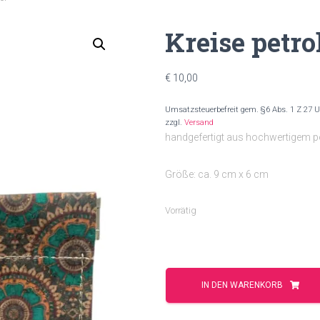
Kreise petro
€
10,00
Umsatzsteuerbefreit gem. §6 Abs. 1 Z 27 
zzgl.
Versand
handgefertigt aus hochwertigem p
Größe: ca. 9 cm x 6 cm
Vorrätig
Kreise
petrol
IN DEN WARENKORB
Menge