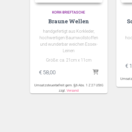
KORK-BRIEFTASCHE
Braune Wellen
S
handgefertigt aus Korkleder,
hochwertigen Baumwollstoffen
hoc
und wunderbar weichen Essex-
Leinen
Größe: ca. 21cm x 11cm
€
1
€
58,00
Umsatzs
Umsatzsteuerbefreit gem. §6 Abs. 1 Z 27 UStG
zzgl.
Versand