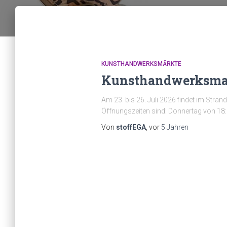
KUNSTHANDWERKSMÄRKTE
Kunsthandwerksmar
Am 23. bis 26. Juli 2026 findet im Str
Öffnungszeiten sind: Donnertag von 18:
Von
stoffEGA
, vor
5 Jahren