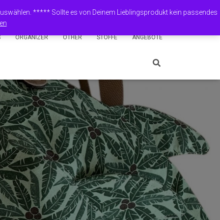
Shop
Mein Konto
English (UK)
Deutsch
 auswählen. ***** Sollte es von Deinem Lieblingsprodukt kein passendes
en
S
ORGANIZER
OTHER
STOFFE
ANGEBOTE