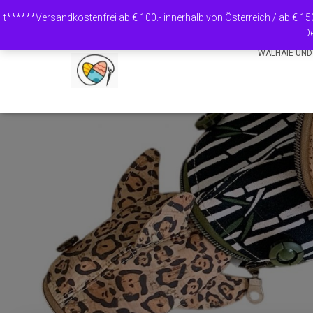
t******Versandkostenfrei ab € 100.- innerhalb von Österreich / ab € 1
De
WALHAIE UND