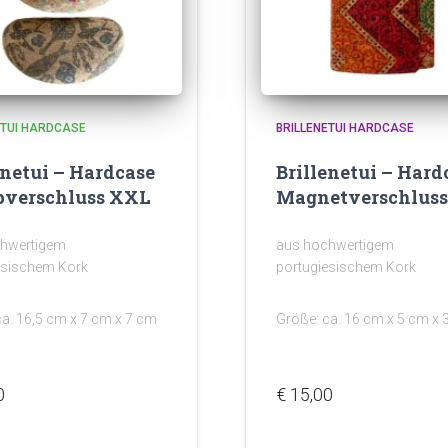
ETUI HARDCASE
BRILLENETUI HARDCASE
enetui – Hardcase
Brillenetui – Hard
pverschluss XXL
Magnetverschluss
hwertigem
aus hochwertigem
esischem Kork
portugiesischem Kork
ca. 16,5 cm x 7 cm x 7 cm
Größe: ca. 16 cm x 5 cm x 
0
€
15,00