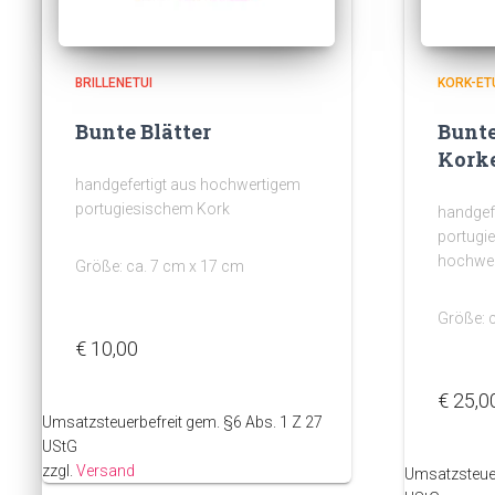
BRILLENETUI
KORK-ETU
Bunte Blätter
Bunte
Korke
handgefertigt aus hochwertigem
portugiesischem Kork
handgefe
portugi
hochwer
Größe: ca. 7 cm x 17 cm
Größe: 
€
10,00
€
25,0
Umsatzsteuerbefreit gem. §6 Abs. 1 Z 27
UStG
zzgl.
Versand
Umsatzsteuer