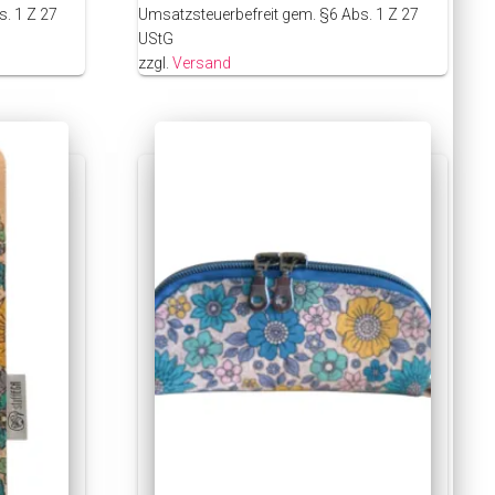
. 1 Z 27
Umsatzsteuerbefreit gem. §6 Abs. 1 Z 27
UStG
zzgl.
Versand