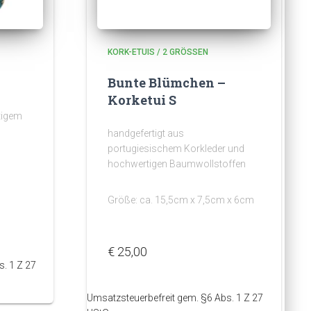
KORK-ETUIS / 2 GRÖSSEN
Bunte Blümchen –
Korketui S
tigem
handgefertigt aus
portugiesischem Korkleder und
hochwertigen Baumwollstoffen
Größe: ca. 15,5cm x 7,5cm x 6cm
€
25,00
. 1 Z 27
Umsatzsteuerbefreit gem. §6 Abs. 1 Z 27