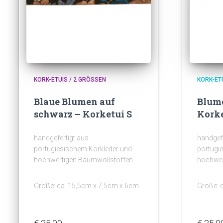
KORK-ETUIS / 2 GRÖSSEN
KORK-ETU
Blaue Blumen auf
Blume
schwarz – Korketui S
Korke
handgefertigt aus
handgefe
portugiesischem Korkleder und
portugi
hochwertigen Baumwollstoffen
hochwer
Größe: ca. 15,5cm x 7,5cm x 6cm
Größe: 