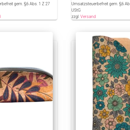
befreit gem. §6 Abs. 1 Z 27
Umsatzsteuerbefreit gem. §6 Abs
UStG
d
zzgl.
Versand