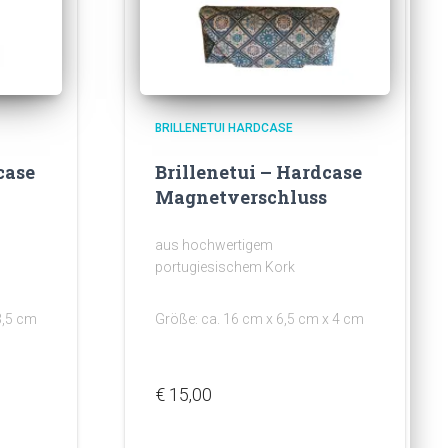
BRILLENETUI HARDCASE
case
Brillenetui – Hardcase
Magnetverschluss
aus hochwertigem
portugiesischem Kork
3,5 cm
Größe: ca. 16 cm x 6,5 cm x 4 cm
€
15,00