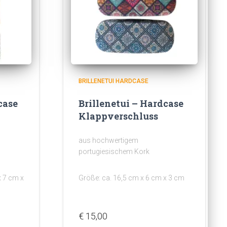
BRILLENETUI HARDCASE
case
Brillenetui – Hardcase
Klappverschluss
aus hochwertigem
portugiesischem Kork
x 7 cm x
Größe: ca. 16,5 cm x 6 cm x 3 cm
€
15,00