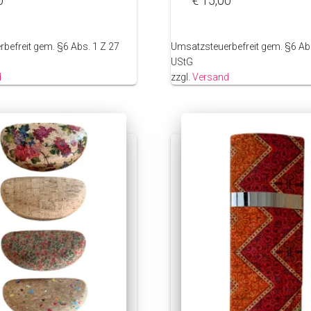
0
€
15,00
befreit gem. §6 Abs. 1 Z 27
Umsatzsteuerbefreit gem. §6 Abs
UStG
d
zzgl.
Versand