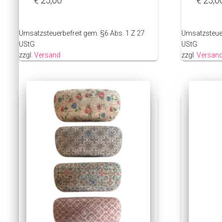
€
25,00
€
25,0
Umsatzsteuerbefreit gem. §6 Abs. 1 Z 27
Umsatzsteuer
UStG
UStG
zzgl.
Versand
zzgl.
Versan