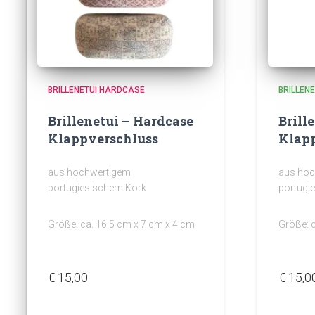
BRILLENETUI HARDCASE
BRILLEN
Brillenetui – Hardcase
Brill
Klappverschluss
Klap
aus hochwertigem
aus hoc
portugiesischem Kork
portugi
Größe: ca. 16,5 cm x 7 cm x 4 cm
Größe: 
€
15,00
€
15,0