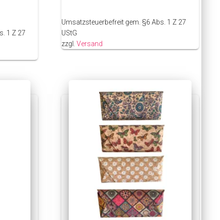
Umsatzsteuerbefreit gem. §6 Abs. 1 Z 27
. 1 Z 27
UStG
zzgl.
Versand