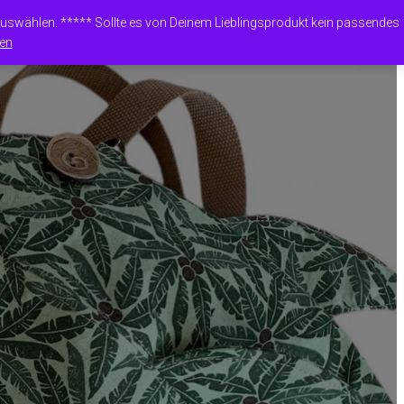
 auswählen. ***** Sollte es von Deinem Lieblingsprodukt kein passendes
en
Shop
Mein Konto
English (UK)
Deutsch
E
ANGEBOTE