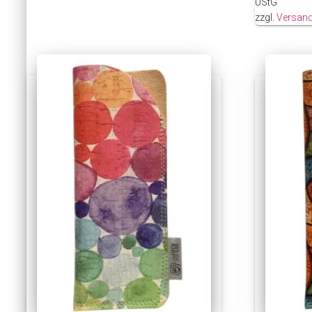
UStG
zzgl.
Versan