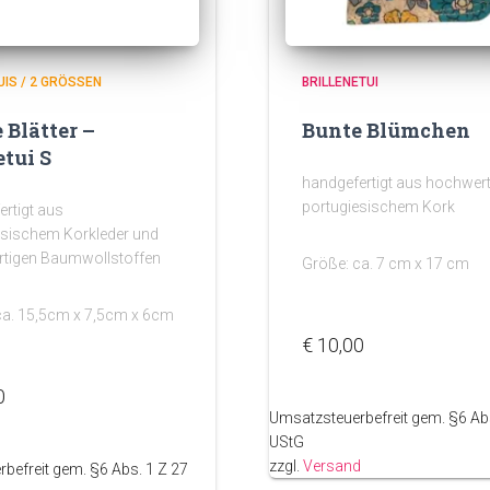
IS / 2 GRÖSSEN
BRILLENETUI
 Blätter –
Bunte Blümchen
tui S
handgefertigt aus hochwer
portugiesischem Kork
rtigt aus
esischem Korkleder und
tigen Baumwollstoffen
Größe: ca. 7 cm x 17 cm
ca. 15,5cm x 7,5cm x 6cm
€
10,00
0
Umsatzsteuerbefreit gem. §6 Abs
UStG
zzgl.
Versand
befreit gem. §6 Abs. 1 Z 27