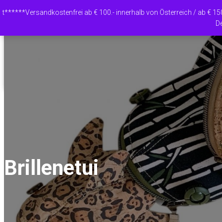
Warenkorb
t******Versandkostenfrei ab € 100.- innerhalb von Österreich / ab € 1
De
WALHAIE UND SCHILDK
NAVIGATION UMSCHALTEN
Brillenetui