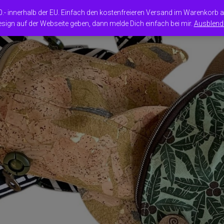
50.- innerhalb der EU. Einfach den kostenfreieren Versand im Warenkorb
sign auf der Webseite geben, dann melde Dich einfach bei mir.
Ausblend
RÖTEN
TASCHEN / RUCKSÄCKE
BRIEFTASCHEN
POUCHES
ORGANIZER
OTHER
STOFF