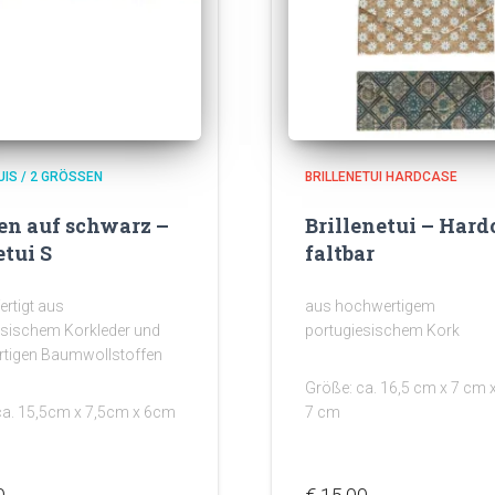
IS / 2 GRÖSSEN
BRILLENETUI HARDCASE
n auf schwarz –
Brillenetui – Hard
tui S
faltbar
rtigt aus
aus hochwertigem
esischem Korkleder und
portugiesischem Kork
tigen Baumwollstoffen
Größe: ca. 16,5 cm x 7 cm 
ca. 15,5cm x 7,5cm x 6cm
7 cm