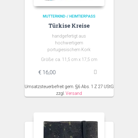
MUTTERKIND-/ HEIMTIERPASS
Türkise Kreise
handgefertigt aus
hochwertigem
portugiesischem Kork
Größe: ca. 11,5 cm x 17,5 cm
€
16,00
Umsatzsteuerbefreit gem. §6 Abs. 1 Z 27 UStG
zzgl.
Versand