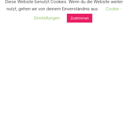
Diese Website benutzt Cookies. Wenn du die Website weiter
nutzt, gehen wir von deinem Einverständnis aus.
Cookie -
Einstellungen
Zustimmen
BRILLENETUI
Kreise in petrol
handgefertigt aus
hochwertigem
portugiesischem Kork
Größe: ca. 7 cm x 17 cm
€
10,00
Umsatzsteuerbefreit gem. §6 Abs. 1 Z 27 UStG
zzgl.
Versand