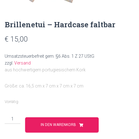
Brillenetui – Hardcase faltbar
€
15,00
Umsatzsteuerbefreit gem. §6 Abs. 1 Z 27 UStG
zzgl.
Versand
aus hochwertigem portugiesischem Kork
Größe: ca. 16,5 cm x 7 cm x 7 cm x 7 cm
Vorrätig
Brillenetui
-
IN DEN WARENKORB
Hardcase
faltbar