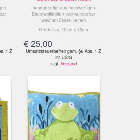
gen
handgefertigt aus hochwertigen
bar
Baumwollstoffen und wunderbar
weichen Essex-Leinen
Größe: ca. 19cm x 19cm
€
25,00
s. 1 Z
Umsatzsteuerbefreit gem. §6 Abs. 1 Z
27 UStG
zzgl.
Versand