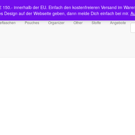
Shop
b € 150.- innerhalb der EU. Einfach den kostenfreieren Versand im Ware
s Design auf der Webseite geben, dann melde Dich einfach bei mir.
Au
S
Mein Konto
S
ieftaschen
Pouches
Organizer
Other
Stoffe
Angebote
na
English (UK)
Deutsch