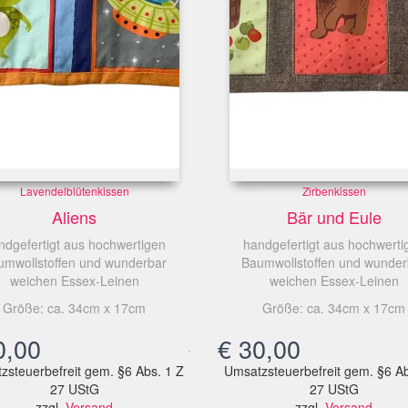
Lavendelblütenkissen
Zirbenkissen
Aliens
Bär und Eule
ndgefertigt aus hochwertigen
handgefertigt aus hochwerti
umwollstoffen und wunderbar
Baumwollstoffen und wunder
weichen Essex-Leinen
weichen Essex-Leinen
Größe: ca. 34cm x 17cm
Größe: ca. 34cm x 17cm
,00
€
30,00
zsteuerbefreit gem. §6 Abs. 1 Z
Umsatzsteuerbefreit gem. §6 Ab
27 UStG
27 UStG
zzgl.
Versand
zzgl.
Versand