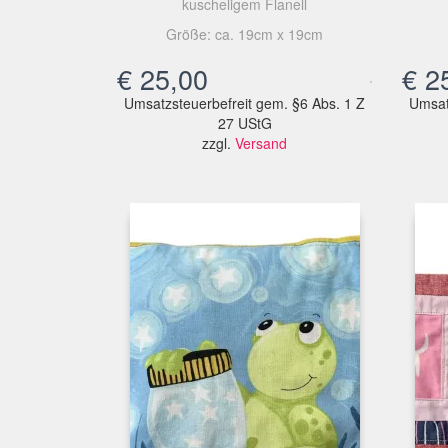
kuscheligem Flanell
Größe: ca. 19cm x 19cm
€
25,00
€
25
Umsatzsteuerbefreit gem. §6 Abs. 1 Z
Umsat
27 UStG
zzgl.
Versand