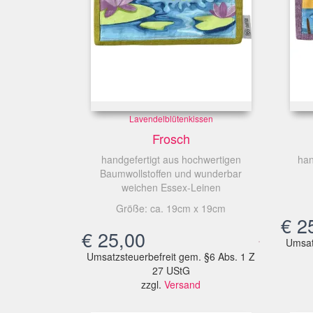
Lavendelblütenkissen
Frosch
handgefertigt aus hochwertigen
han
Baumwollstoffen und wunderbar
weichen Essex-Leinen
Größe: ca. 19cm x 19cm
€
25
€
25,00
Umsat
Umsatzsteuerbefreit gem. §6 Abs. 1 Z
27 UStG
zzgl.
Versand