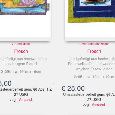
Zirbenkissen
Lavendelblütenkissen
Frosch
Frosch
dgefertigt aus hochwertigem,
handgefertigt aus hochwerti
kuscheligem Flanell
Baumwollstoffen und wunder
weichen Essex-Leinen
Größe: ca. 19cm x 19cm
Größe: ca. 19cm x 19cm
,00
€
25,00
zsteuerbefreit gem. §6 Abs. 1 Z
27 UStG
Umsatzsteuerbefreit gem. §6 Ab
zzgl.
Versand
27 UStG
zzgl.
Versand