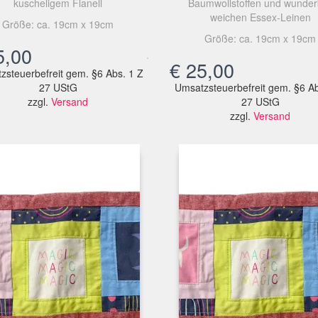
kuscheligem Flanell
Baumwollstoffen und wunder
weichen Essex-Leinen
Größe: ca. 19cm x 19cm
Größe: ca. 19cm x 19cm
,00
€
25,00
zsteuerbefreit gem. §6 Abs. 1 Z
27 UStG
Umsatzsteuerbefreit gem. §6 Ab
zzgl.
Versand
27 UStG
zzgl.
Versand