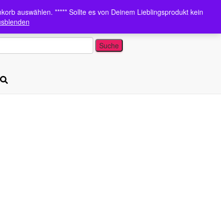
nkorb auswählen. ***** Sollte es von Deinem Lieblingsprodukt kein
sblenden
uche
uche …
ch: