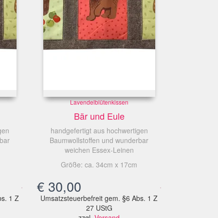
Lavendelblütenkissen
Bär und Eule
gen
handgefertigt aus hochwertigen
bar
Baumwollstoffen und wunderbar
weichen Essex-Leinen
Größe: ca. 34cm x 17cm
€
30,00
s. 1 Z
Umsatzsteuerbefreit gem. §6 Abs. 1 Z
27 UStG
zzgl.
Versand