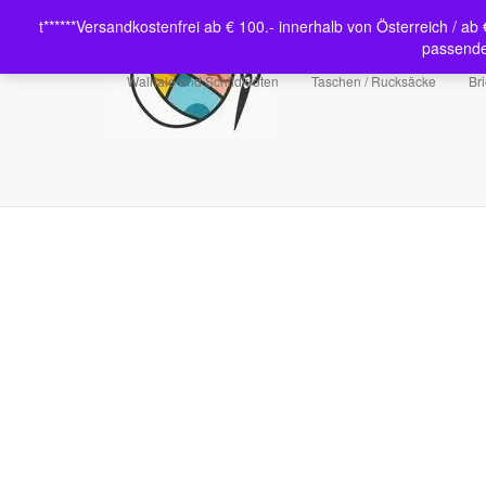
t******Versandkostenfrei ab € 100.- innerhalb von Österreich / a
passende
Walhaie und Schildkröten
Taschen / Rucksäcke
Br