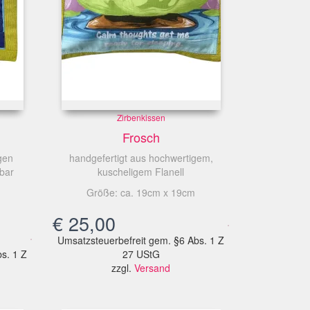
Zirbenkissen
Frosch
gen
handgefertigt aus hochwertigem,
bar
kuscheligem Flanell
Größe: ca. 19cm x 19cm
€
25,00
Umsatzsteuerbefreit gem. §6 Abs. 1 Z
s. 1 Z
27 UStG
zzgl.
Versand