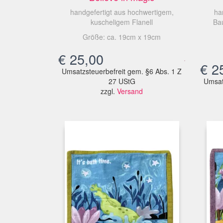
handgefertigt aus hochwertigem,
ha
kuscheligem Flanell
Ba
Größe: ca. 19cm x 19cm
€
25,00
€
25
Umsatzsteuerbefreit gem. §6 Abs. 1 Z
27 UStG
Umsat
zzgl.
Versand