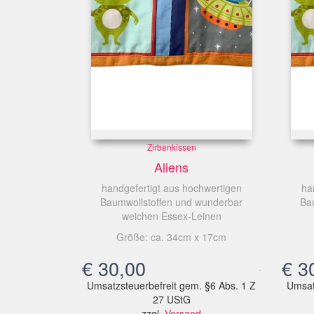
Zirbenkissen
Aliens
handgefertigt aus hochwertigen
ha
Baumwollstoffen und wunderbar
Ba
weichen Essex-Leinen
Größe: ca. 34cm x 17cm
€
30,00
€
30
Umsatzsteuerbefreit gem. §6 Abs. 1 Z
Umsat
27 UStG
zzgl.
Versand