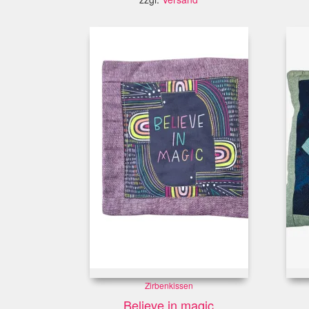
Zirbenkissen
Believe in magic