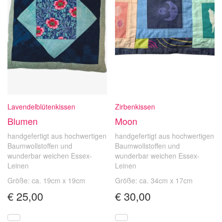
Lavendelblütenkissen
Zirbenkissen
Blumen
Moon
handgefertigt aus hochwertigen
handgefertigt aus hochwertigen
Baumwollstoffen und
Baumwollstoffen und
wunderbar weichen Essex-
wunderbar weichen Essex-
Leinen
Leinen
Größe: ca. 19cm x 19cm
Größe: ca. 34cm x 17cm
€
25,00
€
30,00