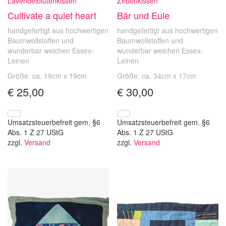
Lavendelblütenkissen
Zirbenkissen
Cultivate a quiet heart
Bär und Eule
handgefertigt aus hochwertigen
handgefertigt aus hochwertigen
Baumwollstoffen und
Baumwollstoffen und
wunderbar weichen Essex-
wunderbar weichen Essex-
Leinen
Leinen
Größe: ca. 19cm x 19cm
Größe: ca. 34cm x 17cm
€
25,00
€
30,00
Umsatzsteuerbefreit gem. §6
Umsatzsteuerbefreit gem. §6
Abs. 1 Z 27 UStG
Abs. 1 Z 27 UStG
zzgl.
Versand
zzgl.
Versand