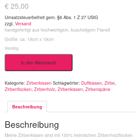
€
25,00
Umsatzsteuerbefreit gem. §6 Abs. 1 Z 27 UStG
zzgl.
Versand
handgefertigt aus hochwertigem, kuscheligem Flanell
Größe: ca. 19cm x 19cm
Vorrätig
Today
In den Warenkorb
is
a
good
day
Kategorie:
Zirbenkissen
Schlagwörter:
Duftkissen
,
Zirbe
,
Menge
Zirbenflocken
,
Zirbenholz
,
Zirbenkissen
,
Zirbenspäne
Beschreibung
Beschreibung
Meine Zirbenkissen sind mit 100% heimischen Zirbenholzflocken