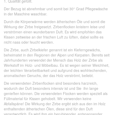
1. Qualität gefüllt.
Der Bezug ist abnehmbar und somit bei 30° Grad Pflegewäsche
in der Maschine waschbar.
Durch die Körperwärme werden ätherischen Öle und somit die
Wirkung der Zirbe freigesetzt. Zirbenflocken knistern leise und
verströmen einen wunderbaren Duft. Es wird empfohlen das
Kissen zeitweise an der frischen Luft zu lüften, dabei sollte es
nicht nass oder feucht werden.
Die Zirbe, auch Zirbelkiefer genannt ist ein Kieferngewächs,
beheimatet in den Regionen der Alpen und Karpaten. Bereits seit
Jahrhunderten verwendet der Mensch das Holz der Zirbe als
Werkstoff im Holz- und Möbelbau. Es ist wegen seiner Weichheit,
der leichten Verarbeitbarkeit und aufgrund des wohlriechenden,
aromatischen Geruchs, der das Holz verströmt, beliebt.
Die verwendeten Zirbenflocken sind besonders harzreich,
wodurch der Duft besonders intensiv ist und Sie ihn lange
genießen können. Die verwendeten Flocken werden speziell als
Füllmaterial für Kissen gehobelt. Wir verwenden keine
Abfallspäne! Die Wirkung der Zirbe ergibt sich aus den im Holz
enthaltenden ätherischen Ölen, diese sind für den Duft
verantwortlich. Es wird ihm ein beruhigender, entspannender