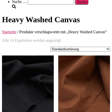
Suche
Suche …
nach:
Heavy Washed Canvas
Startseite
/ Produkte verschlagwortet mit „Heavy Washed Canvas“
Alle 14 Ergebnisse werden angezeigt