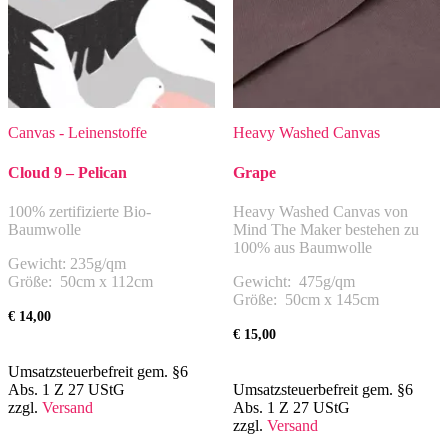
Canvas - Leinenstoffe
Heavy Washed Canvas
Cloud 9 – Pelican
Grape
100% zertifizierte Bio-
Heavy Washed Canvas von
Baumwolle
Mind The Maker bestehen zu
100% aus Baumwolle
Gewicht: 235g/qm
Größe: 50cm x 112cm
Gewicht: 475g/qm
Größe: 50cm x 145cm
€
14,00
€
15,00
Umsatzsteuerbefreit gem. §6
Abs. 1 Z 27 UStG
Umsatzsteuerbefreit gem. §6
zzgl.
Versand
Abs. 1 Z 27 UStG
zzgl.
Versand