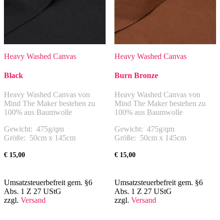
Heavy Washed Canvas
Heavy Washed Canvas
Black
Burn Bronze
Heavy Washed Canvas von
Heavy Washed Canvas von
Mind The Maker bestehen zu
Mind The Maker bestehen zu
100% aus Baumwolle
100% aus Baumwolle
Gewicht: 475g/qm
Gewicht: 475g/qm
Größe: 50cm x 145cm
Größe: 50cm x 145cm
€
15,00
€
15,00
Umsatzsteuerbefreit gem. §6
Umsatzsteuerbefreit gem. §6
Abs. 1 Z 27 UStG
Abs. 1 Z 27 UStG
zzgl.
Versand
zzgl.
Versand