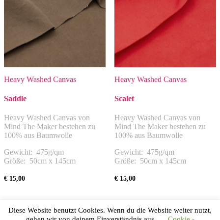
Heavy Washed Canvas
Heavy Washed Canvas
Saddle
Scalet
Heavy Washed Canvas von
Heavy Washed Canvas von
Mind The Maker bestehen zu
Mind The Maker bestehen zu
100% aus Baumwolle
100% aus Baumwolle
Gewicht: 475g/qm
Gewicht: 475g/qm
Größe: 50cm x 145cm
Größe: 50cm x 145cm
€
15,00
€
15,00
Umsatzsteuerbefreit gem. §6
Umsatzsteuerbefreit gem. §6
Diese Website benutzt Cookies. Wenn du die Website weiter nutzt,
Abs. 1 Z 27 UStG
Abs. 1 Z 27 UStG
gehen wir von deinem Einverständnis aus.
Cookie -