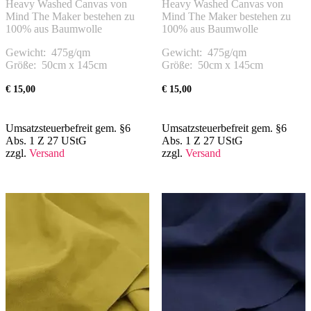
Heavy Washed Canvas von
Heavy Washed Canvas von
Mind The Maker bestehen zu
Mind The Maker bestehen zu
100% aus Baumwolle
100% aus Baumwolle
Gewicht: 475g/qm
Gewicht: 475g/qm
Größe: 50cm x 145cm
Größe: 50cm x 145cm
€
15,00
€
15,00
Umsatzsteuerbefreit gem. §6
Umsatzsteuerbefreit gem. §6
Abs. 1 Z 27 UStG
Abs. 1 Z 27 UStG
zzgl.
Versand
zzgl.
Versand