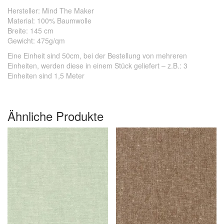
Herste
ller: Mind The Maker
Material: 100% Baumwolle
Breite: 145 cm
Gewicht: 475g/qm
Eine Einheit sind 50cm, bei der Bestellung von mehreren
Einheiten, werden diese in einem Stück geliefert – z.B.: 3
Einheiten sind 1,5 Meter
Ähnliche Produkte