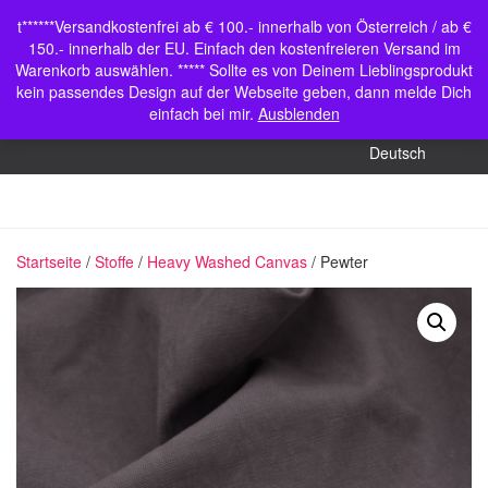
Warenkorb
Shop
t******Versandkostenfrei ab € 100.- innerhalb von Österreich / ab €
Navigation
150.- innerhalb der EU. Einfach den kostenfreieren Versand im
Mein Konto
umschalten
Warenkorb auswählen. ***** Sollte es von Deinem Lieblingsprodukt
kein passendes Design auf der Webseite geben, dann melde Dich
English (UK)
einfach bei mir.
Ausblenden
Deutsch
Startseite
/
Stoffe
/
Heavy Washed Canvas
/ Pewter