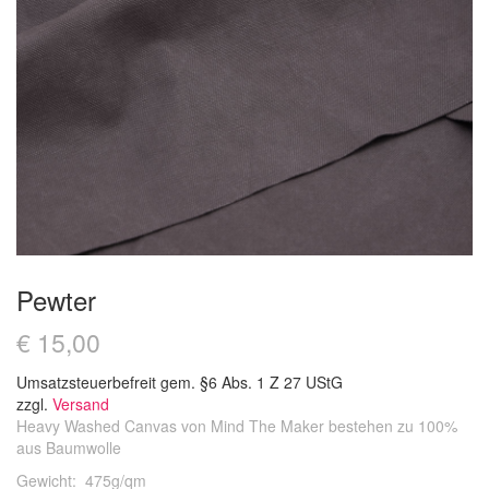
Pewter
€
15,00
Umsatzsteuerbefreit gem. §6 Abs. 1 Z 27 UStG
zzgl.
Versand
Heavy Washed Canvas von Mind The Maker bestehen zu 100%
aus Baumwolle
Gewicht: 475g/qm