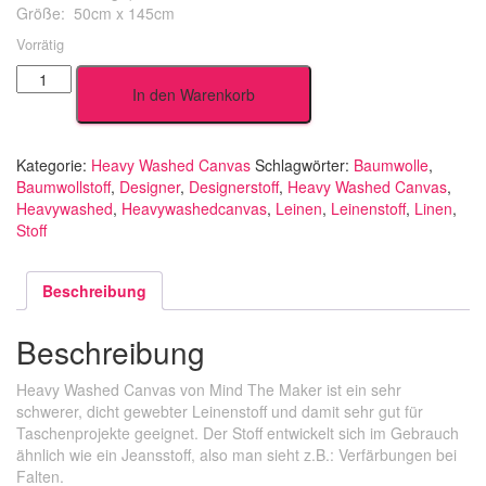
Größe: 50cm x 145cm
Vorrätig
Pewter
In den Warenkorb
Menge
Kategorie:
Heavy Washed Canvas
Schlagwörter:
Baumwolle
,
Baumwollstoff
,
Designer
,
Designerstoff
,
Heavy Washed Canvas
,
Heavywashed
,
Heavywashedcanvas
,
Leinen
,
Leinenstoff
,
Linen
,
Stoff
Beschreibung
Beschreibung
Heavy Washed Canvas von Mind The Maker ist ein sehr
schwerer, dicht gewebter Leinenstoff und damit sehr gut für
Taschenprojekte geeignet. Der Stoff entwickelt sich im Gebrauch
ähnlich wie ein Jeansstoff, also man sieht z.B.: Verfärbungen bei
Falten.