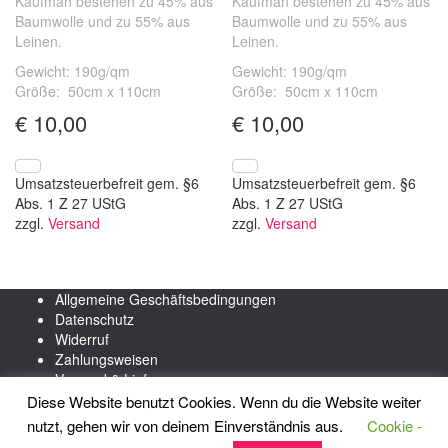
Kaufman bestehen zu 45% aus
Kaufman bestehen zu 45% aus
Baumwolle und zu 55% aus
Baumwolle und zu 55% aus
Leinen.
Leinen.
Gewicht: 190g/qm
Gewicht: 190g/qm
Größe: 50cm x 110cm
Größe: 50cm x 110cm
€
10,00
€
10,00
Umsatzsteuerbefreit gem. §6
Umsatzsteuerbefreit gem. §6
Abs. 1 Z 27 UStG
Abs. 1 Z 27 UStG
zzgl.
Versand
zzgl.
Versand
Allgemeine Geschäftsbedingungen
Datenschutz
Widerruf
Zahlungsweisen
Versand & Lieferung
Impressum
Diese Website benutzt Cookies. Wenn du die Website weiter
nutzt, gehen wir von deinem Einverständnis aus.
Cookie -
Hestia | Entwickelt von
ThemeIsle