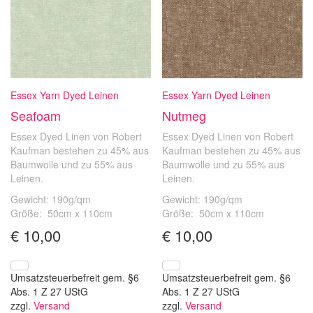
Essex Yarn Dyed Leinen
Essex Yarn Dyed Leinen
Seafoam
Nutmeg
Essex Dyed Linen von Robert
Essex Dyed Linen von Robert
Kaufman bestehen zu 45% aus
Kaufman bestehen zu 45% aus
Baumwolle und zu 55% aus
Baumwolle und zu 55% aus
Leinen.
Leinen.
Gewicht: 190g/qm
Gewicht: 190g/qm
Größe: 50cm x 110cm
Größe: 50cm x 110cm
€
10,00
€
10,00
Umsatzsteuerbefreit gem. §6
Umsatzsteuerbefreit gem. §6
Abs. 1 Z 27 UStG
Abs. 1 Z 27 UStG
zzgl.
Versand
zzgl.
Versand