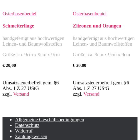
Osterhasenbeutel
Osterhasenbeutel
Schmetterlinge
Zitronen und Orangen
handgefertigt aus hochwertigen
handgefertigt aus hochwertigen
Leinen- und Baumwollstoffen
Leinen- und Baumwollstoffen
Größe: ca. 9cm x 9cm x 9cm
Größe: ca. 9cm x 9cm x 9cm
€
20,00
€
20,00
Umsatzsteuerbefreit gem. §6
Umsatzsteuerbefreit gem. §6
Abs. 1 Z 27 UStG
Abs. 1 Z 27 UStG
zzgl.
Versand
zzgl.
Versand
Allgemeine Geschäftsbedingungen
Datenschutz
Widerruf
Zahlungsweisen