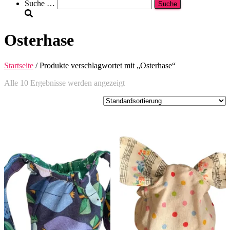
Suche
Suche …
nach:
Osterhase
Startseite
/ Produkte verschlagwortet mit „Osterhase“
Alle 10 Ergebnisse werden angezeigt