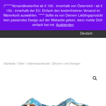
Shop
t******Versandkostenfrei ab € 100.- innerhalb von Österreich / ab €
Navigation umschalten
150.- innerhalb der EU. Einfach den kostenfreieren Versand im
Mein Konto
Warenkorb auswählen. ***** Sollte es von Deinem Lieblingsprodukt
kein passendes Design auf der Webseite geben, dann melde Dich
English (UK)
einfach bei mir.
Ausblenden
Deutsch
Startseite
/
Other
/
Osterhasenbeutel
/ Zitronen und Orangen